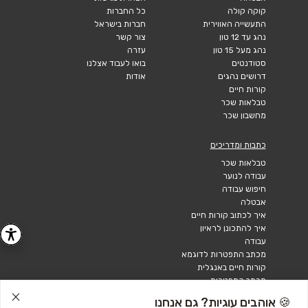
קוקה קולה
כל החברות
התעשייה האווירית
חברות בישראל
נהג עד 12 טון
צור קשר
נהג מעל 15 טון
עזרה
סטודנטים
בואו לעבוד אצלנו
דרושים נהגים
אודות
קורות חיים
טבלאות שכר
מחשבון שכר
כתבות ומדריכים
טבלאות שכר
עבודה לנוער
חיפוש עבודה
אבטלה
איך לכתוב קורות חיים
איך להתכונן לראיון
עבודה
מכתב התפטרות לדוגמא
קורות חיים באנגלית
מכתב התפטרות
🍪 אוהבים עוגיות? גם אנחנו