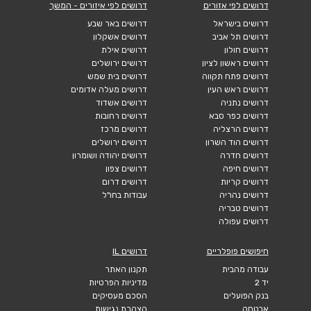
דרושים לפי אזורים
דרושים לפי איזורים - המשך
דרושים בישראל
דרושים באר שבע
דרושים תל אביב
דרושים אשקלון
דרושים חולון
דרושים אילת
דרושים ראשון לציון
דרושים ירושלים
דרושים פתח תקווה
דרושים בית שמש
דרושים ראש העין
דרושים מעלה אדומים
דרושים נתניה
דרושים אשדוד
דרושים כפר סבא
דרושים רחובות
דרושים הרצליה
דרושים מרכז
דרושים הוד השרון
דרושים ירושלים
דרושים חדרה
דרושים יהודה ושומרון
דרושים חיפה
דרושים צפון
דרושים קריות
דרושים דרום
דרושים נהריה
עבודות בחו"ל
דרושים טבריה
דרושים עפולה
חיפושים פופלריים
דרושים IL
עבודה מהבית
תקנון האתר
יד 2
מדיניות הפרטיות
בנק הפועלים
הסכם מעסיקים
אבטחה
הצהרת נגישות