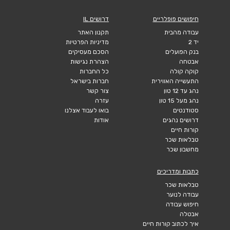
חיפושים פופלריים
דרושים IL
עבודה מהבית
תקנון האתר
יד 2
מדיניות הפרטיות
בנק הפועלים
הסכם מעסיקים
אבטחה
הצהרת נגישות
קוקה קולה
כל החברות
התעשייה האווירית
חברות בישראל
נהג עד 12 טון
צור קשר
נהג מעל 15 טון
עזרה
סטודנטים
בואו לעבוד אצלנו
דרושים נהגים
אודות
קורות חיים
טבלאות שכר
מחשבון שכר
כתבות ומדריכים
טבלאות שכר
עבודה לנוער
חיפוש עבודה
אבטלה
איך לכתוב קורות חיים