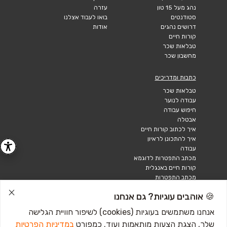
נהג מעל 15 טון
עזרה
סטודנטים
בואו לעבוד אצלנו
דרושים נהגים
אודות
קורות חיים
טבלאות שכר
מחשבון שכר
כתבות ומדריכים
טבלאות שכר
עבודה לנוער
חיפוש עבודה
אבטלה
איך לכתוב קורות חיים
איך להתכונן לראיון
עבודה
מכתב התפטרות לדוגמא
קורות חיים באנגלית
מכתב התפטרות
🍪 אוהבים עוגיות? גם אנחנו
אנחנו משתמשים בעוגיות (cookies) לשיפור חוויית הגלישה
שלך, הצגת הצעות מותאמות ועוד. כמפורט
במדיניות הפרטיות