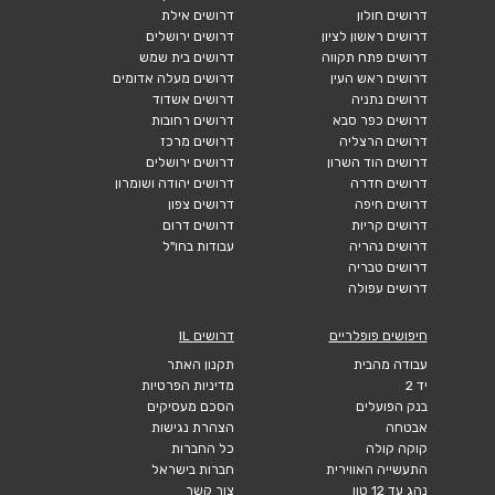
דרושים חולון
דרושים אילת
דרושים ראשון לציון
דרושים ירושלים
דרושים פתח תקווה
דרושים בית שמש
דרושים ראש העין
דרושים מעלה אדומים
דרושים נתניה
דרושים אשדוד
דרושים כפר סבא
דרושים רחובות
דרושים הרצליה
דרושים מרכז
דרושים הוד השרון
דרושים ירושלים
דרושים חדרה
דרושים יהודה ושומרון
דרושים חיפה
דרושים צפון
דרושים קריות
דרושים דרום
דרושים נהריה
עבודות בחו"ל
דרושים טבריה
דרושים עפולה
חיפושים פופלריים
דרושים IL
עבודה מהבית
תקנון האתר
יד 2
מדיניות הפרטיות
בנק הפועלים
הסכם מעסיקים
אבטחה
הצהרת נגישות
קוקה קולה
כל החברות
התעשייה האווירית
חברות בישראל
נהג עד 12 טון
צור קשר