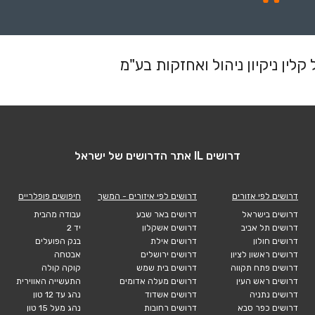
"
לין ניקיון ניהול ואחזקות בע"מ
דרושים IL אתר הדרושים של ישראל
דרושים לפי אזורים
דרושים לפי איזורים - המשך
חיפושים פופלריים
דרושים בישראל
דרושים באר שבע
עבודה מהבית
דרושים תל אביב
דרושים אשקלון
יד 2
דרושים חולון
דרושים אילת
בנק הפועלים
דרושים ראשון לציון
דרושים ירושלים
אבטחה
דרושים פתח תקווה
דרושים בית שמש
קוקה קולה
דרושים ראש העין
דרושים מעלה אדומים
התעשייה האווירית
דרושים נתניה
דרושים אשדוד
נהג עד 12 טון
דרושים כפר סבא
דרושים רחובות
נהג מעל 15 טון