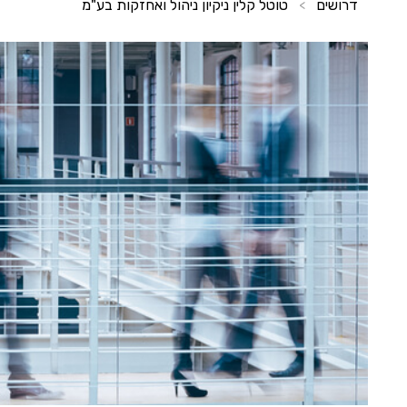
דרושים
טוטל קלין ניקיון ניהול ואחזקות בע"מ
>