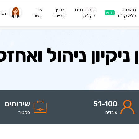
משרות
קורות חיים
מגזין
צור
הסו
חדש
ללא קו"ח
בקליק
קריירה
קשר
 ניקיון ניהול ואחז
51-100
שירותים
עובדים
סקטור