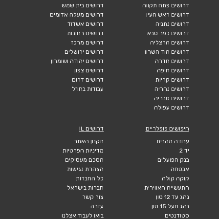
דרושים פתח תקווה
דרושים בית שמש
דרושים ראש העין
דרושים מעלה אדומים
דרושים נתניה
דרושים אשדוד
דרושים כפר סבא
דרושים רחובות
דרושים הרצליה
דרושים מרכז
דרושים הוד השרון
דרושים ירושלים
דרושים חדרה
דרושים יהודה ושומרון
דרושים חיפה
דרושים צפון
דרושים קריות
דרושים דרום
דרושים נהריה
עבודות בחו"ל
דרושים טבריה
דרושים עפולה
חיפושים פופלריים
דרושים IL
עבודה מהבית
תקנון האתר
יד 2
מדיניות הפרטיות
בנק הפועלים
הסכם מעסיקים
אבטחה
הצהרת נגישות
קוקה קולה
כל החברות
התעשייה האווירית
חברות בישראל
נהג עד 12 טון
צור קשר
נהג מעל 15 טון
עזרה
סטודנטים
בואו לעבוד אצלנו