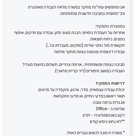
אנו מחפשים עוזר/ת מחקר במשרה מלאה לעבודה מאתגרת
ורב־תחומית בסביבה חדשנית ומתפתחת.
במסגרת התפקיד:
אחריות על העמדת ניסויים: הכנת מצעי מזון, עבודה עם חרקים, איסוף
נתונים, ניתוח תוצאות.
תקשורת מול נותני שירות (ספקים, מעבדות וכו'..)
עבודה דינאמית ומגוונת בצוות מחקר ופיתוח
סביבה נעימה ומשפחתית , ארוחה צהריים, תשלום נסיעות מוגדל
העבודה במושב תימורים (ליד קריית מלאכי).
דרישות התפקיד
יכולת עבודה עצמאית, סדר, ארגון, והקפדה על פרטים.
תואר ראשון במדעי החיים, או מדעי החקלאות
אנגלית ברמה טובה.
שליטה ב –Office
רקע באנטומולוגיה - יתרון
**לא נחוץ ניסיון קודם
* משרה זו פונה לנשים וגברים כאחד.