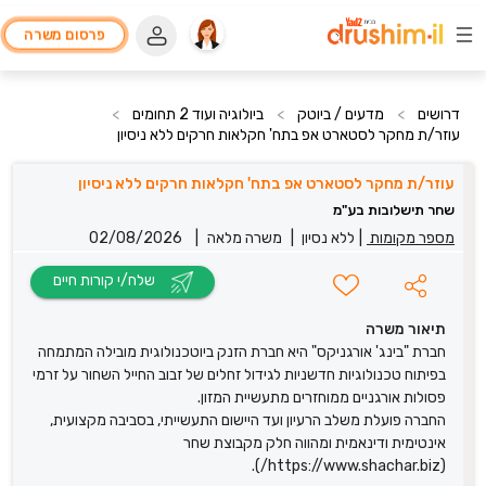
פרסום משרה
דרושים
>
מדעים / ביוטק
>
ביולוגיה ועוד 2 תחומים
>
עוזר/ת מחקר לסטארט אפ בתח' חקלאות חרקים ללא ניסיון
עוזר/ת מחקר לסטארט אפ בתח' חקלאות חרקים ללא ניסיון
שחר תישלובות בע"מ
מספר מקומות
|
ללא נסיון
|
משרה מלאה
|
02/08/2026
שלח/י קורות חיים
תיאור משרה
חברת "בינג' אורגניקס" היא חברת הזנק ביוטכנולוגית מובילה המתמחה
בפיתוח טכנולוגיות חדשניות לגידול זחלים של זבוב החייל השחור על זרמי
פסולות אורגניים ממוחזרים מתעשיית המזון.
החברה פועלת משלב הרעיון ועד היישום התעשייתי, בסביבה מקצועית,
אינטימית ודינאמית ומהווה חלק מקבוצת שחר
(https://www.shachar.biz/).