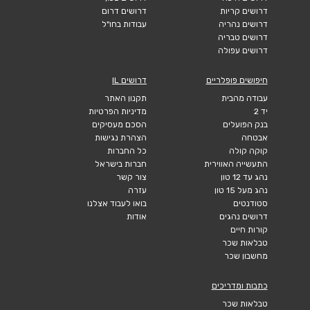
דרושים קריות
דרושים דרום
דרושים נהריה
עבודות בחו"ל
דרושים טבריה
דרושים עפולה
חיפושים פופלריים
דרושים IL
עבודה מהבית
תקנון האתר
יד 2
מדיניות הפרטיות
בנק הפועלים
הסכם מעסיקים
אבטחה
הצהרת נגישות
קוקה קולה
כל החברות
התעשייה האווירית
חברות בישראל
נהג עד 12 טון
צור קשר
נהג מעל 15 טון
עזרה
סטודנטים
בואו לעבוד אצלנו
דרושים נהגים
אודות
קורות חיים
טבלאות שכר
מחשבון שכר
כתבות ומדריכים
טבלאות שכר