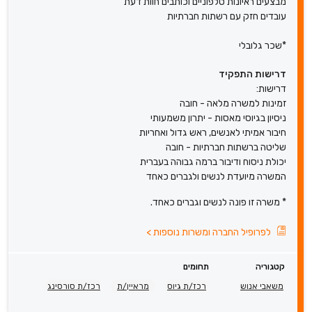
מבצעים ראיונות טלפוניים וכותבים חוות דעת
עובדים חזק עם רשתות חברתיות
*שכר גלובלי
דרישות התפקיד
דרישות:
זמינות למשרה מלאה - חובה
ניסיון בגיוסי מאסות - יתרון משמעותי
חיבור אמיתי לאנשים, ראש גדול ואחריות
שליטה ברשתות חברתיות - חובה
יכולת ניסוח ודיבור ברמה גבוהה בעברית
המשרה מיועדת לנשים ולגברים כאחד
* משרה זו פונה לנשים וגברים כאחד.
לפרופיל החברה ומשרות נוספות
>
קטגוריה
תחומים
משאבי אנוש
רכז/ת גיוס
מראיין/ת
רכז/ת סורסינג