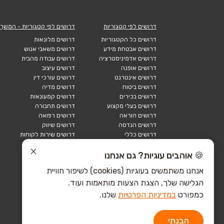
דרושים לפי קטגוריות
דרושים לפי קטגוריות - המשך
דרושים כל הקטגוריות
דרושים מלונאות
דרושים אבטחת מידע
דרושים משאבי אנוש
דרושים אדמיניסטרציה
דרושים עבודה מהבית
דרושים אופנה
דרושים עיצוב
דרושים אינטרנט
דרושים עורכי דין
דרושים ביטוח
דרושים מדיה
דרושים בכירים
דרושים קמעונאות
דרושים בעלי מקצוע
דרושים תחבורה
דרושים הוראה
דרושים רפואה
דרושים הנדסה
דרושים שיווק
דרושים כללי
דרושים שירות לקוחות
דרושים כספים
דרושים אבטחה
דרושים לוגיסטיקה
דרושים תיירות
🍪 אוהבים עוגיות? גם אנחנו
דרושים ביוטק
דרושים תעשייה
אנחנו משתמשים בעוגיות (cookies) לשיפור חוויית
דרושים מכירות
הייטק כללי
הגלישה שלך, הצגת הצעות מותאמות ועוד.
הייטק חומרה
הייטק תוכנה
כמפורט
במדיניות הפרטיות
שלנו.
הבנתי