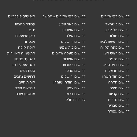
דרושים לפי אזורים
דרושים לפי איזורים - המשך
חיפושים פופלריים
דרושים בישראל
דרושים באר שבע
עבודה מהבית
דרושים תל אביב
דרושים אשקלון
יד 2
דרושים חולון
דרושים אילת
בנק הפועלים
דרושים ראשון לציון
דרושים ירושלים
אבטחה
דרושים פתח תקווה
דרושים בית שמש
קוקה קולה
דרושים ראש העין
דרושים מעלה אדומים
התעשייה האווירית
דרושים נתניה
דרושים אשדוד
נהג עד 12 טון
דרושים כפר סבא
דרושים רחובות
נהג מעל 15 טון
דרושים הרצליה
דרושים מרכז
סטודנטים
דרושים הוד השרון
דרושים ירושלים
דרושים נהגים
דרושים חדרה
דרושים יהודה ושומרון
קורות חיים
דרושים חיפה
דרושים צפון
טבלאות שכר
דרושים קריות
דרושים דרום
מחשבון שכר
דרושים נהריה
עבודות בחו"ל
דרושים טבריה
דרושים עפולה