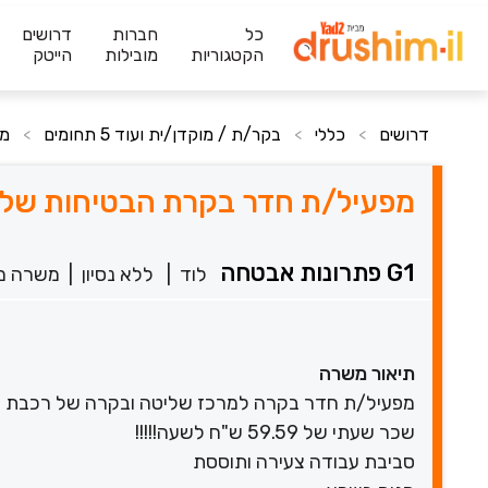
כל
חברות
דרושים
הקטגוריות
מובילות
הייטק
דרושים
כללי
בקר/ת / מוקדן/ית ועוד 5 תחומים
מפ
>
>
>
מפעיל/ת חדר בקרת הבטיחות של 
G1 פתרונות אבטחה
לוד
|
ללא נסיון
|
משרה מ
תיאור משרה
מפעיל/ת חדר בקרה למרכז שליטה ובקרה של רכבת יש
שכר שעתי של 59.59 ש"ח לשעה!!!!!
סביבת עבודה צעירה ותוססת