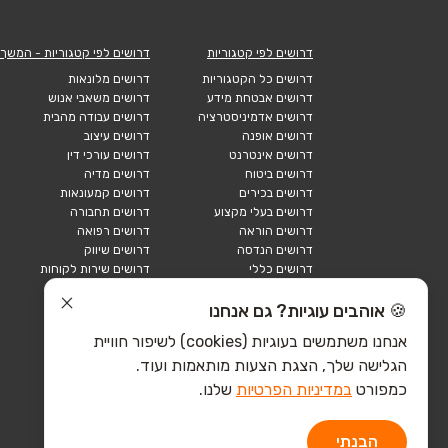
דרושים לפי קטגוריות
דרושים לפי קטגוריות - המשך
דרושים כל הקטגוריות
דרושים מלונאות
דרושים אבטחת מידע
דרושים משאבי אנוש
דרושים אדמיניסטרציה
דרושים עבודה מהבית
דרושים אופנה
דרושים עיצוב
דרושים אינטרנט
דרושים עורכי דין
דרושים ביטוח
דרושים מדיה
דרושים בכירים
דרושים קמעונאות
דרושים בעלי מקצוע
דרושים תחבורה
דרושים הוראה
דרושים רפואה
דרושים הנדסה
דרושים שיווק
דרושים כללי
דרושים שירות לקוחות
דרושים כספים
דרושים אבטחה
דרושים לוגיסטיקה
דרושים תיירות
🍪 אוהבים עוגיות? גם אנחנו
דרושים ביוטק
דרושים תעשייה
אנחנו משתמשים בעוגיות (cookies) לשיפור חוויית
דרושים מכירות
הייטק כללי
הגלישה שלך, הצגת הצעות מותאמות ועוד.
הייטק חומרה
הייטק תוכנה
כמפורט
במדיניות הפרטיות
שלנו.
הבנתי