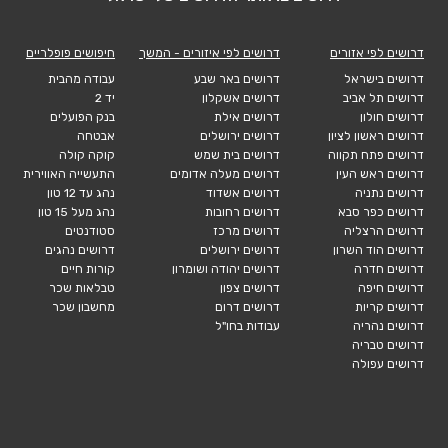
דרושים לפי אזורים
דרושים לפי איזורים - המשך
חיפושים פופלריים
דרושים בישראל
דרושים באר שבע
עבודה מהבית
דרושים תל אביב
דרושים אשקלון
יד 2
דרושים חולון
דרושים אילת
בנק הפועלים
דרושים ראשון לציון
דרושים ירושלים
אבטחה
דרושים פתח תקווה
דרושים בית שמש
קוקה קולה
דרושים ראש העין
דרושים מעלה אדומים
התעשייה האווירית
דרושים נתניה
דרושים אשדוד
נהג עד 12 טון
דרושים כפר סבא
דרושים רחובות
נהג מעל 15 טון
דרושים הרצליה
דרושים מרכז
סטודנטים
דרושים הוד השרון
דרושים ירושלים
דרושים נהגים
דרושים חדרה
דרושים יהודה ושומרון
קורות חיים
דרושים חיפה
דרושים צפון
טבלאות שכר
דרושים קריות
דרושים דרום
מחשבון שכר
דרושים נהריה
עבודות בחו"ל
דרושים טבריה
דרושים עפולה