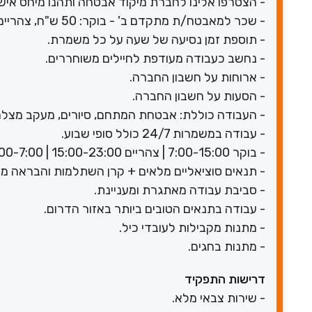
- הצטרפו אלינו לחברת מיקוד אבטחה ותהנו מיחס אישי
- שכר למאבטח/ת מתקדם ב' - בוקר: 50 ש"ח, צהריים: 61.25 ש"ח, לילה: 71.25 ש"ח.
- תוספת זמן נסיעה של שעה על כל משמרת.
- נחשב כעבודה מעודפת לחיילים משוחררים.
- ארוחות על חשבון החברה.
- הסעות על חשבון החברה.
- העבודה כוללת: אבטחת המתחם, סיורים, מעקב מצלמ
- עבודה במשמרות 24/7 כולל סופי שבוע.
- בוקר 7:00-15:00 | צהריים 15:00-23:00 | 23:00-7:00.
- תנאים סוציאליים מלאים + קרן השתלמות והבראה מה
- סביבת עבודה מאתגרת ומעניינת.
- עבודה בתנאים הטובים ביותר באזור הדרום.
- מתנות מקבילות לעובדי כיל.
- מתנות בחגים.
דרישות התפקיד
- שירות צבאי מלא.