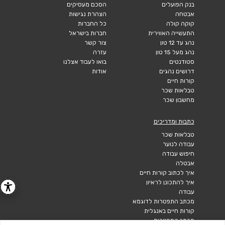
בנק הפועלים
הסכם מעסיקים
אבטחה
הצהרת נגישות
קוקה קולה
כל החברות
התעשייה האווירית
חברות בישראל
נהג עד 12 טון
צור קשר
נהג מעל 15 טון
עזרה
סטודנטים
בואו לעבוד אצלנו
דרושים נהגים
אודות
קורות חיים
טבלאות שכר
מחשבון שכר
כתבות ומדריכים
טבלאות שכר
עבודה לנוער
חיפוש עבודה
אבטלה
איך לכתוב קורות חיים
איך להתכונן לראיון
עבודה
מכתב התפטרות לדוגמא
קורות חיים באנגלית
מכתב התפטרות