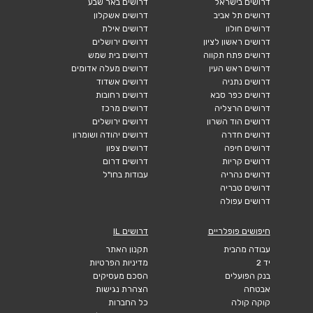
דרושים בישראל
דרושים באר שבע
דרושים תל אביב
דרושים אשקלון
דרושים חולון
דרושים אילת
דרושים ראשון לציון
דרושים ירושלים
דרושים פתח תקווה
דרושים בית שמש
דרושים ראש העין
דרושים מעלה אדומים
דרושים נתניה
דרושים אשדוד
דרושים כפר סבא
דרושים רחובות
דרושים הרצליה
דרושים מרכז
דרושים הוד השרון
דרושים ירושלים
דרושים חדרה
דרושים יהודה ושומרון
דרושים חיפה
דרושים צפון
דרושים קריות
דרושים דרום
דרושים נהריה
עבודות בחו"ל
דרושים טבריה
דרושים עפולה
חיפושים פופלריים
דרושים IL
עבודה מהבית
תקנון האתר
יד 2
מדיניות הפרטיות
בנק הפועלים
הסכם מעסיקים
אבטחה
הצהרת נגישות
קוקה קולה
כל החברות