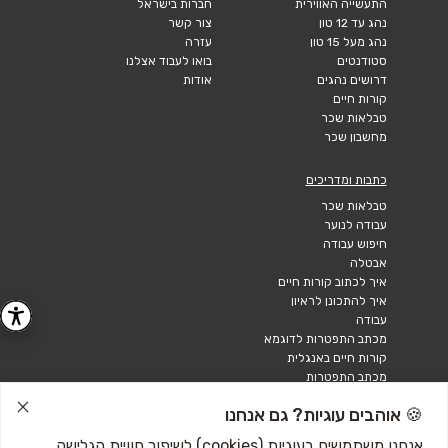
התעשייה האווירית
חברות בישראל
נהג עד 12 טון
צור קשר
נהג מעל 15 טון
עזרה
סטודנטים
בואו לעבוד אצלנו
דרושים נהגים
אודות
קורות חיים
טבלאות שכר
מחשבון שכר
כתבות ומדריכים
טבלאות שכר
עבודה לנוער
חיפוש עבודה
אבטלה
איך לכתוב קורות חיים
איך להתכונן לראיון
עבודה
מכתב התפטרות לדוגמא
קורות חיים באנגלית
מכתב התפטרות
🍪 אוהבים עוגיות? גם אנחנו
אנחנו משתמשים בעוגיות (cookies) לשיפור חוויית הגלישה