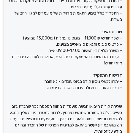
– החברה מספקת ללקוחותיה תוכנה ייחודית וטכנולוגיה מתקדמת לגיוס
עובדים עבור בעלי עסקים וחברות.
– התפקיד כולל ביצוע התאמות מדויקות של מועמדים למגוון רחב של
משרות.
שכר ותנאים:
– שכר חודשי 11,000₪ + בונוסים ועמלות (13,000₪ ממוצע)
– כרטיס סיבוס ותנאים סוציאליים מצוינים.
– משרה מלאה בין השעות 09:00-17:00 א-ה.
– עבודה מהמשרדים הממוקמים בתל אביב, אפשרות לעבודה היברידית
אחרי חודש!
דרישות התפקיד
– יתרון לבעלי ניסיון קודם בגיוס עובדים - לא חובה!
– רצינות, אחריות ויכולת עבודה בסביבה דינמית.
שליחת קורות חיים או הגשת מועמדות מהווה הסכמה לכך שחברת ג׳וב
ספייס בע״מ תשמור ותשתמש בפרטיך, לרבות למטרת פנייה אליך בנוגע
למשרות נוספות ודומות ולהעברת פרטיך למעסיקים פוטנציאליים בעתיד.
השימוש במידע ייעשה בהתאם למדיניות הפרטיות של החברה ובה גם
מידע על זכויותיך.