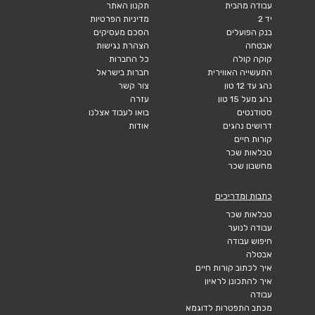
עבודה מהבית
תקנון האתר
יד 2
מדיניות הפרטיות
בנק הפועלים
הסכם מעסיקים
אבטחה
הצהרת נגישות
קוקה קולה
כל החברות
התעשייה האווירית
חברות בישראל
נהג עד 12 טון
צור קשר
נהג מעל 15 טון
עזרה
סטודנטים
בואו לעבוד אצלנו
דרושים נהגים
אודות
קורות חיים
טבלאות שכר
מחשבון שכר
כתבות ומדריכים
טבלאות שכר
עבודה לנוער
חיפוש עבודה
אבטלה
איך לכתוב קורות חיים
איך להתכונן לראיון
עבודה
מכתב התפטרות לדוגמא