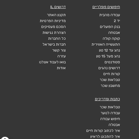
חיפושים פופלריים
דרושים IL
עבודה מהבית
תקנון האתר
יד 2
מדיניות הפרטיות
בנק הפועלים
הסכם מעסיקים
אבטחה
הצהרת נגישות
קוקה קולה
כל החברות
התעשייה האווירית
חברות בישראל
נהג עד 12 טון
צור קשר
נהג מעל 15 טון
עזרה
סטודנטים
בואו לעבוד אצלנו
דרושים נהגים
אודות
קורות חיים
טבלאות שכר
מחשבון שכר
כתבות ומדריכים
טבלאות שכר
עבודה לנוער
חיפוש עבודה
אבטלה
איך לכתוב קורות חיים
איך להתכונן לראיון