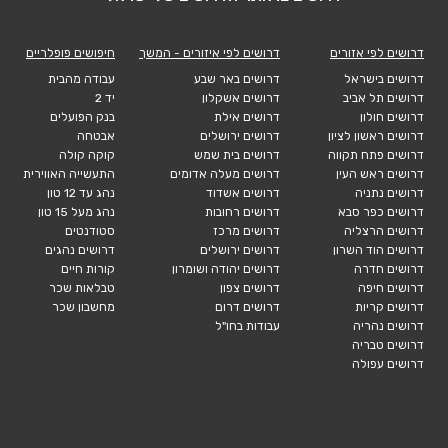
דרושים לפי אזורים
דרושים לפי איזורים - המשך
חיפושים פופלריים
דרושים בישראל
דרושים באר שבע
עבודה מהבית
דרושים תל אביב
דרושים אשקלון
יד 2
דרושים חולון
דרושים אילת
בנק הפועלים
דרושים ראשון לציון
דרושים ירושלים
אבטחה
דרושים פתח תקווה
דרושים בית שמש
קוקה קולה
דרושים ראש העין
דרושים מעלה אדומים
התעשייה האווירית
דרושים נתניה
דרושים אשדוד
נהג עד 12 טון
דרושים כפר סבא
דרושים רחובות
נהג מעל 15 טון
דרושים הרצליה
דרושים מרכז
סטודנטים
דרושים הוד השרון
דרושים ירושלים
דרושים נהגים
דרושים חדרה
דרושים יהודה ושומרון
קורות חיים
דרושים חיפה
דרושים צפון
טבלאות שכר
דרושים קריות
דרושים דרום
מחשבון שכר
דרושים נהריה
עבודות בחו"ל
דרושים טבריה
דרושים עפולה