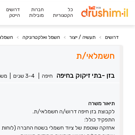
כל
חברות
דרושים
הקטגוריות
מובילות
הייטק
דרושים
תעשיה / ייצור
חשמל ואלקטרוניקה
חשמלא
>
>
>
חשמלאי/ת
בזן -בתי זיקוק בחיפה
חיפה
|
3-4 שנים
|
משר
תיאור משרה
לקבוצת בזן חיפה דרוש/ה חשמלאי/ת.
התפקיד כולל:
אחזקה שוטפת של ציוד חשמלי בשטח החברה (לוחות חשמ