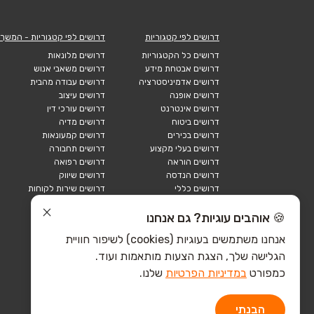
דרושים לפי קטגוריות
דרושים לפי קטגוריות - המשך
דרושים כל הקטגוריות
דרושים מלונאות
דרושים אבטחת מידע
דרושים משאבי אנוש
דרושים אדמיניסטרציה
דרושים עבודה מהבית
דרושים אופנה
דרושים עיצוב
דרושים אינטרנט
דרושים עורכי דין
דרושים ביטוח
דרושים מדיה
דרושים בכירים
דרושים קמעונאות
דרושים בעלי מקצוע
דרושים תחבורה
דרושים הוראה
דרושים רפואה
דרושים הנדסה
דרושים שיווק
דרושים כללי
דרושים שירות לקוחות
דרושים כספים
דרושים אבטחה
דרושים לוגיסטיקה
דרושים תיירות
🍪 אוהבים עוגיות? גם אנחנו
דרושים ביוטק
דרושים תעשייה
אנחנו משתמשים בעוגיות (cookies) לשיפור חוויית
דרושים מכירות
הייטק כללי
הגלישה שלך, הצגת הצעות מותאמות ועוד.
הייטק חומרה
הייטק תוכנה
כמפורט
במדיניות הפרטיות
שלנו.
הבנתי