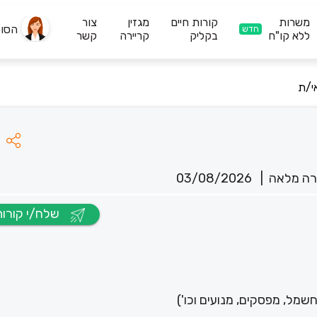
משרות
קורות חיים
מגזין
צור
הסו
חדש
ללא קו"ח
בקליק
קריירה
קשר
י/ת
ה מלאה
|
03/08/2026
שלח/י קורות חיים
ל, מפסקים, מנועים וכו')