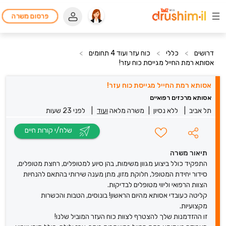
פרסום משרה
דרושים
>
כללי
>
כוח עזר ועוד 4 תחומים
>
אסותא רמת החייל מגייסת כוח עזר!
אסותא רמת החייל מגייסת כוח עזר!
אסותא מרכזים רפואיים
תל אביב
|
ללא נסיון
|
משרה מלאה
ועוד
|
לפני 23 שעות
שלח/י קורות חיים
תיאור משרה
התפקיד כולל ביצוע מגוון משימות, בהן סיוע למטופלים, רחצת מטופלים,
סידור יחידת המטופל, חלוקת מזון, מתן מענה שירותי בהתאם להנחיות
הצוות הרפואי וליווי מטופלים לבדיקות.
קליטה כעובדי אסותא מהיום הראשון! בונוסים, הטבות והכשרות
מקצועיות.
זו ההזדמנות שלך להצטרף לצוות כוח העזר המוביל שלנו!