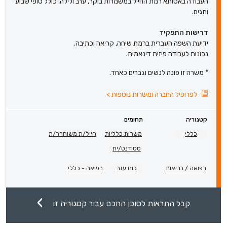
העבודה באסותא רמת החייל במשמרות בוקר, ערב ולילה, כולל סופי שבוע
וחגים.
דרישות התפקיד
ידיעת השפה העברית ברמת שיחה, קריאה וכתיבה.
נכונות לעבודה פיזית דינאמית.
* משרה זו פונה לנשים וגברים כאחד.
לפרופיל החברה ומשרות נוספות
>
קטגוריה
תחומים
כללי
משרות כלליות
חייל/ת משוחרר/ת
סטודנט/ית
רפואה / בריאות
כוח עזר
רפואה - כללי
קבל התראות לסוכן החכם עבור קטגוריה זו