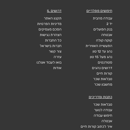
חיפושים פופלריים
דרושים IL
עבודה מהבית
תקנון האתר
יד 2
מדיניות הפרטיות
בנק הפועלים
הסכם מעסיקים
אבטחה
הצהרת נגישות
קוקה קולה
כל החברות
התעשייה האווירית
חברות בישראל
נהג עד 12 טון
צור קשר
נהג מעל 15 טון
עזרה
סטודנטים
בואו לעבוד אצלנו
דרושים נהגים
אודות
קורות חיים
טבלאות שכר
מחשבון שכר
כתבות ומדריכים
טבלאות שכר
עבודה לנוער
חיפוש עבודה
אבטלה
איך לכתוב קורות חיים