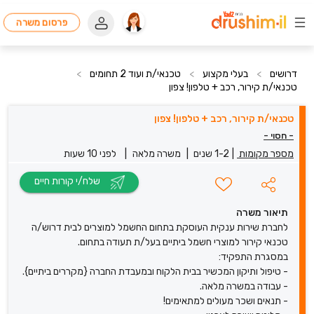
פרסום משרה
דרושים
>
בעלי מקצוע
>
טכנאי/ת ועוד 2 תחומים
>
טכנאי/ת קירור, רכב + טלפון! צפון
טכנאי/ת קירור, רכב + טלפון! צפון
- חסוי -
מספר מקומות
|
1-2 שנים
|
משרה מלאה
|
לפני 10 שעות
שלח/י קורות חיים
תיאור משרה
לחברת שירות ענקית העוסקת בתחום החשמל למוצרים לבית דרוש/ה
טכנאי קירור למוצרי חשמל ביתיים בעל/ת תעודה בתחום.
במסגרת התפקיד:
- טיפול ותיקון המכשיר בבית הלקוח ובמעבדת החברה {מקררים ביתיים}.
- עבודה במשרה מלאה.
- תנאים ושכר מעולים למתאימים!