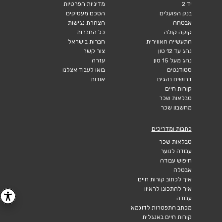
יד 2
מדיניות הפרטיות
בנק הפועלים
הסכם מעסיקים
אבטחה
הצהרת נגישות
קוקה קולה
כל החברות
התעשייה האווירית
חברות בישראל
נהג עד 12 טון
צור קשר
נהג מעל 15 טון
עזרה
סטודנטים
בואו לעבוד אצלנו
דרושים נהגים
אודות
קורות חיים
טבלאות שכר
מחשבון שכר
כתבות ומדריכים
טבלאות שכר
עבודה לנוער
חיפוש עבודה
אבטלה
איך לכתוב קורות חיים
איך להתכונן לראיון
עבודה
מכתב התפטרות לדוגמא
קורות חיים באנגלית