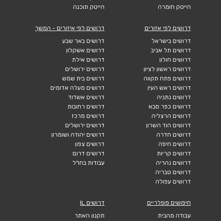
הייטק חומרה
הייטק תוכנה
דרושים לפי אזורים
דרושים לפי איזורים - המשך
דרושים בישראל
דרושים באר שבע
דרושים תל אביב
דרושים אשקלון
דרושים חולון
דרושים אילת
דרושים ראשון לציון
דרושים ירושלים
דרושים פתח תקווה
דרושים בית שמש
דרושים ראש העין
דרושים מעלה אדומים
דרושים נתניה
דרושים אשדוד
דרושים כפר סבא
דרושים רחובות
דרושים הרצליה
דרושים מרכז
דרושים הוד השרון
דרושים ירושלים
דרושים חדרה
דרושים יהודה ושומרון
דרושים חיפה
דרושים צפון
דרושים קריות
דרושים דרום
דרושים נהריה
עבודות בחו"ל
דרושים טבריה
דרושים עפולה
חיפושים פופלריים
דרושים IL
עבודה מהבית
תקנון האתר