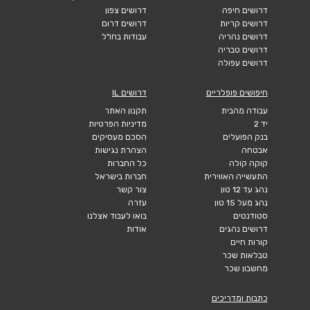
דרושים חיפה
דרושים צפון
דרושים קריות
דרושים דרום
דרושים נהריה
עבודות בחו"ל
דרושים טבריה
דרושים עפולה
חיפושים פופלריים
דרושים IL
עבודה מהבית
תקנון האתר
יד 2
מדיניות הפרטיות
בנק הפועלים
הסכם מעסיקים
אבטחה
הצהרת נגישות
קוקה קולה
כל החברות
התעשייה האווירית
חברות בישראל
נהג עד 12 טון
צור קשר
נהג מעל 15 טון
עזרה
סטודנטים
בואו לעבוד אצלנו
דרושים נהגים
אודות
קורות חיים
טבלאות שכר
מחשבון שכר
כתבות ומדריכים