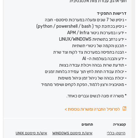
חוצי ארגון, עבודת צוות אינטנסיבית
דרישות התפקיד
• ניסיון של 7 שנים ומעלה במערכות סיסטם- חובה
• ניסיון בכתיבת קוד ( python / powershell / bash)
• ידע ו במערכות ניטור APM / Infra
• ידע נרחב בתשתיות LINUX/WINDOWS
• תכנון והקמה של ניטורי תשתיות
• הבנה בתפיסה במערכות צד לקוח וצד שרת
• ידע והבנה בעולמות ה- AI
• תודעת שרות גבוהה ויכולת עבודה בצוות
• יכולת עבודה תחת לחץ תוך עמידה בלוחות זמנים
• יכולת גבוהה של ניהול זמן וניהול משימות
• מוטיבציה ורצון ללמוד, הפקת לקחים ושיפור מתמיד
* משרה זו פונה לנשים וגברים כאחד.
לפרופיל החברה ומשרות נוספות
>
קטגוריה
תחומים
הייטק-כללי
איש/ת סיסטם WINDOWS
איש/ת סיסטם UNIX