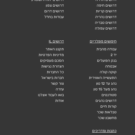
דרושים חיפה
דרושים צפון
דרושים קריות
דרושים דרום
דרושים נהריה
עבודות בחו"ל
דרושים טבריה
דרושים עפולה
חיפושים פופלריים
דרושים IL
עבודה מהבית
תקנון האתר
יד 2
מדיניות הפרטיות
בנק הפועלים
הסכם מעסיקים
אבטחה
הצהרת נגישות
קוקה קולה
כל החברות
התעשייה האווירית
חברות בישראל
נהג עד 12 טון
צור קשר
נהג מעל 15 טון
עזרה
סטודנטים
בואו לעבוד אצלנו
דרושים נהגים
אודות
קורות חיים
טבלאות שכר
מחשבון שכר
כתבות ומדריכים