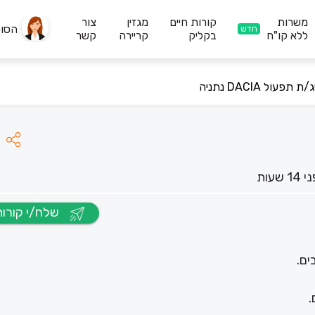
משרות
קורות חיים
מגזין
צור
הסו
חדש
ללא קו"ח
בקליק
קריירה
קשר
ת תפעול DACIA נתניה
1 שעות
שלח/י קורות חיים
ים.
.