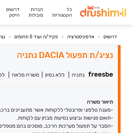
כל
חברות
דרושים
הקטגוריות
מובילות
הייטק
דרושים
אדמיניסטרציה
פקיד/ה ועוד 5 תחומים
נציג/
>
>
>
נציג/ת תפעול DACIA נתניה
freesbe
נתניה
|
ללא נסיון
|
משרה מלאה
|
לפני 4
תיאור משרה
-מענה טלפוני ופרונטלי ללקוחות אשר מתעניינים ברכב
-תאום פגישות וביצוע נסיעות מבחן עם לקוחות.
-הסבר על תפעול מערכות הרכב, מוסכים בהם מטפלים