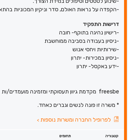
-שינוע לטסטים וטיפולים במידת הצורך.
-הקפדה על נראות האולם, סדר וניקיון המכוניות בהתא
דרישות התפקיד
-רישיון נהיגה בתוקף- חובה
-ניסיון בעבודה בסביבה ממוחשבת
-שירותיות ויחסי אנוש
-ניסיון במכירות- יתרון
-ידע באקסל- יתרון
freesbe מקדמת גיוון תעסוקתי ומזמינה מועמדים/ות מכל קבוצות החברה להגיש מועמדות
* משרה זו פונה לנשים וגברים כאחד.
לפרופיל החברה ומשרות נוספות
>
קטגוריה
תחומים