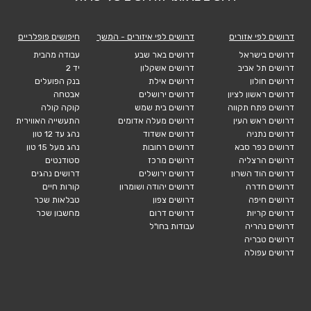
דרושים לפי אזורים
דרושים לפי איזורים - המשך
חיפושים פופלריים
דרושים בישראל
דרושים באר שבע
עבודה מהבית
דרושים תל אביב
דרושים אשקלון
יד 2
דרושים חולון
דרושים אילת
בנק הפועלים
דרושים ראשון לציון
דרושים ירושלים
אבטחה
דרושים פתח תקווה
דרושים בית שמש
קוקה קולה
דרושים ראש העין
דרושים מעלה אדומים
התעשייה האווירית
דרושים נתניה
דרושים אשדוד
נהג עד 12 טון
דרושים כפר סבא
דרושים רחובות
נהג מעל 15 טון
דרושים הרצליה
דרושים מרכז
סטודנטים
דרושים הוד השרון
דרושים ירושלים
דרושים נהגים
דרושים חדרה
דרושים יהודה ושומרון
קורות חיים
דרושים חיפה
דרושים צפון
טבלאות שכר
דרושים קריות
דרושים דרום
מחשבון שכר
דרושים נהריה
עבודות בחו"ל
דרושים טבריה
דרושים עפולה