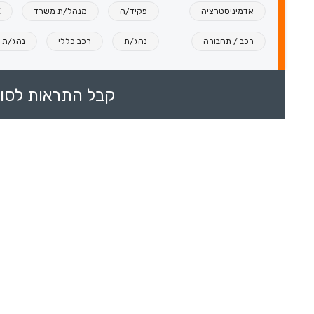
אדמיניסטרציה
פקיד/ה
מנהל/ת משרד
E
רכב / תחבורה
נהג/ת
רכב כללי
נהג/ת ש
קבל התראות לסוכ