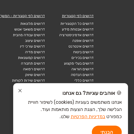
דרושים לפי קטגוריות
דרושים לפי קטגוריות - המשך
דרושים כל הקטגוריות
דרושים מלונאות
דרושים אבטחת מידע
דרושים משאבי אנוש
דרושים אדמיניסטרציה
דרושים עבודה מהבית
דרושים אופנה
דרושים עיצוב
דרושים אינטרנט
דרושים עורכי דין
דרושים ביטוח
דרושים מדיה
דרושים בכירים
דרושים קמעונאות
דרושים בעלי מקצוע
דרושים תחבורה
דרושים הוראה
דרושים רפואה
דרושים הנדסה
דרושים שיווק
דרושים כללי
דרושים שירות לקוחות
דרושים כספים
דרושים אבטחה
דרושים לוגיסטיקה
דרושים תיירות
🍪 אוהבים עוגיות? גם אנחנו
דרושים ביוטק
דרושים תעשייה
אנחנו משתמשים בעוגיות (cookies) לשיפור חוויית
דרושים מכירות
הייטק כללי
הגלישה שלך, הצגת הצעות מותאמות ועוד.
הייטק חומרה
הייטק תוכנה
כמפורט
במדיניות הפרטיות
שלנו.
הבנתי