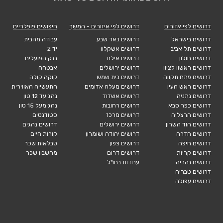
דרושים לפי אזורים
דרושים לפי איזורים - המשך
חיפושים פופלריים
דרושים בישראל
דרושים באר שבע
עבודה מהבית
דרושים תל אביב
דרושים אשקלון
יד 2
דרושים חולון
דרושים אילת
בנק הפועלים
דרושים ראשון לציון
דרושים ירושלים
אבטחה
דרושים פתח תקווה
דרושים בית שמש
קוקה קולה
דרושים ראש העין
דרושים מעלה אדומים
התעשייה האווירית
דרושים נתניה
דרושים אשדוד
נהג עד 12 טון
דרושים כפר סבא
דרושים רחובות
נהג מעל 15 טון
דרושים הרצליה
דרושים מרכז
סטודנטים
דרושים הוד השרון
דרושים ירושלים
דרושים נהגים
דרושים חדרה
דרושים יהודה ושומרון
קורות חיים
דרושים חיפה
דרושים צפון
טבלאות שכר
דרושים קריות
דרושים דרום
מחשבון שכר
דרושים נהריה
עבודות בחו"ל
דרושים טבריה
דרושים עפולה