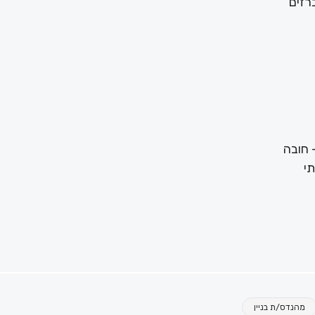
כרזים
 חובה
תי
מהנדס/ת בניין