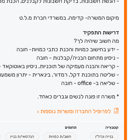
- הגשת חשבונות, בדיקת חשבונות לקבלנים, הכנת מ
מיקום המשרה- קדימה, במשרדי חברת מ.ל.ט
דרישות התפקיד
מה חשוב שיהיה לך?
- ידע בחישוב כמויות והכנת כתבי כמויות- חובה
- ניסיון מתחום הבניה/קבלנות - חובה
- קריאה והבנה מעמיקה של תוכניות, ניסיון באוטוקאד -
- שליטה בתוכנת דקל, רמדור, בינארית - יתרון משמעו
- שליאה ב- office - חובה
* משרה זו פונה לנשים וגברים כאחד.
לפרופיל החברה ומשרות נוספות
>
קטגוריה
תחומים
בנייה ונדל"ן
חשב/ת כמויות
הנדסאי/ת בניין