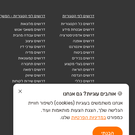
דרושים לפי קטגוריות
דרושים לפי קטגוריות - המשך
דרושים כל הקטגוריות
דרושים מלונאות
דרושים אבטחת מידע
דרושים משאבי אנוש
דרושים אדמיניסטרציה
דרושים עבודה מהבית
דרושים אופנה
דרושים עיצוב
דרושים אינטרנט
דרושים עורכי דין
דרושים ביטוח
דרושים מדיה
דרושים בכירים
דרושים קמעונאות
דרושים בעלי מקצוע
דרושים תחבורה
דרושים הוראה
דרושים רפואה
דרושים הנדסה
דרושים שיווק
דרושים כללי
דרושים שירות לקוחות
דרושים כספים
דרושים אבטחה
דרושים לוגיסטיקה
דרושים תיירות
🍪 אוהבים עוגיות? גם אנחנו
דרושים ביוטק
דרושים תעשייה
אנחנו משתמשים בעוגיות (cookies) לשיפור חוויית
דרושים מכירות
הייטק כללי
הגלישה שלך, הצגת הצעות מותאמות ועוד.
הייטק חומרה
הייטק תוכנה
כמפורט
במדיניות הפרטיות
שלנו.
הבנתי