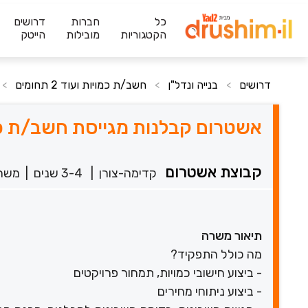
כל
חברות
דרושים
הקטגוריות
מובילות
הייטק
דרושים
בנייה ונדל"ן
חשב/ת כמויות ועוד 2 תחומים
>
>
>
אשטרום קבלנות מגייסת חשב/ת כמ
קבוצת אשטרום
קדימה-צורן
|
3-4 שנים
|
משר
תיאור משרה
מה כולל התפקיד?
- ביצוע חישובי כמויות, תמחור פרויקטים
- ביצוע ניתוחי מחירים