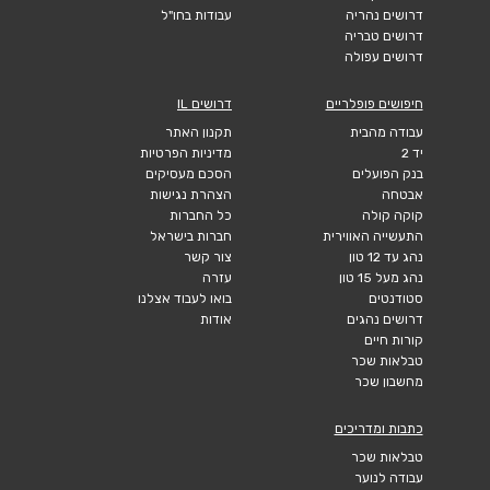
דרושים נהריה
עבודות בחו"ל
דרושים טבריה
דרושים עפולה
חיפושים פופלריים
דרושים IL
עבודה מהבית
תקנון האתר
יד 2
מדיניות הפרטיות
בנק הפועלים
הסכם מעסיקים
אבטחה
הצהרת נגישות
קוקה קולה
כל החברות
התעשייה האווירית
חברות בישראל
נהג עד 12 טון
צור קשר
נהג מעל 15 טון
עזרה
סטודנטים
בואו לעבוד אצלנו
דרושים נהגים
אודות
קורות חיים
טבלאות שכר
מחשבון שכר
כתבות ומדריכים
טבלאות שכר
עבודה לנוער