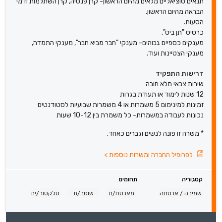
תנאים סוציאליים מלאים מהיום הראשון- קרן פנסיה, קרן השתלמות ודמי
הבראה מהיום הראשון.
הסעות.
כרטיס "תן ביס".
מענקים כספיים גבוהים- מענקי "חבר מביא חבר", מענקי התמדה,
מענקי הצטיינות ועוד.
דרישות התפקיד
שירות צבאי מלא חובה
12 שנות לימוד או תעודת בגרות
זמינות למינימום 5 משמרות או 4 משמרות שבועיות לסטודנטים
נכונות לעבודה במשמרות- כל משמרת בין 10-12 שעות
* משרה זו פונה לנשים וגברים כאחד.
לפרופיל החברה ומשרות נוספות
>
קטגוריה
תחומים
שמירה / אבטחה
מאבטח/ת
שוטר/ת
סלקטור/ית