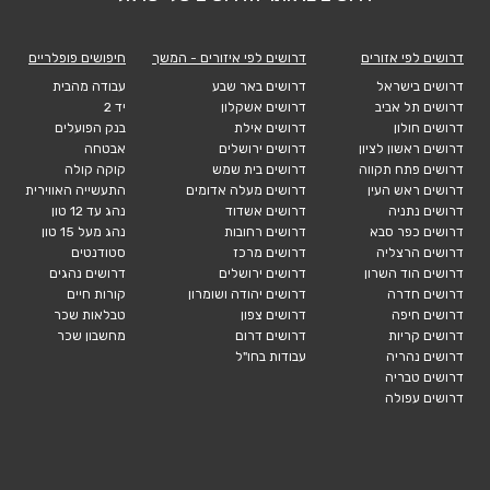
דרושים לפי אזורים
דרושים לפי איזורים - המשך
חיפושים פופלריים
דרושים בישראל
דרושים באר שבע
עבודה מהבית
דרושים תל אביב
דרושים אשקלון
יד 2
דרושים חולון
דרושים אילת
בנק הפועלים
דרושים ראשון לציון
דרושים ירושלים
אבטחה
דרושים פתח תקווה
דרושים בית שמש
קוקה קולה
דרושים ראש העין
דרושים מעלה אדומים
התעשייה האווירית
דרושים נתניה
דרושים אשדוד
נהג עד 12 טון
דרושים כפר סבא
דרושים רחובות
נהג מעל 15 טון
דרושים הרצליה
דרושים מרכז
סטודנטים
דרושים הוד השרון
דרושים ירושלים
דרושים נהגים
דרושים חדרה
דרושים יהודה ושומרון
קורות חיים
דרושים חיפה
דרושים צפון
טבלאות שכר
דרושים קריות
דרושים דרום
מחשבון שכר
דרושים נהריה
עבודות בחו"ל
דרושים טבריה
דרושים עפולה