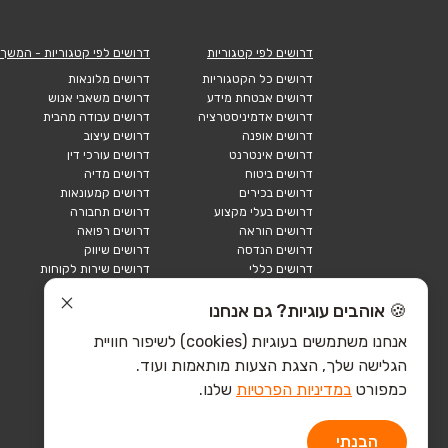
דרושים לפי קטגוריות
דרושים לפי קטגוריות - המשך
דרושים כל הקטגוריות
דרושים מלונאות
דרושים אבטחת מידע
דרושים משאבי אנוש
דרושים אדמיניסטרציה
דרושים עבודה מהבית
דרושים אופנה
דרושים עיצוב
דרושים אינטרנט
דרושים עורכי דין
דרושים ביטוח
דרושים מדיה
דרושים בכירים
דרושים קמעונאות
דרושים בעלי מקצוע
דרושים תחבורה
דרושים הוראה
דרושים רפואה
דרושים הנדסה
דרושים שיווק
דרושים כללי
דרושים שירות לקוחות
דרושים כספים
דרושים אבטחה
דרושים לוגיסטיקה
דרושים תיירות
🍪 אוהבים עוגיות? גם אנחנו
דרושים ביוטק
דרושים תעשייה
אנחנו משתמשים בעוגיות (cookies) לשיפור חוויית
דרושים מכירות
הייטק כללי
הגלישה שלך, הצגת הצעות מותאמות ועוד.
הייטק חומרה
הייטק תוכנה
כמפורט
במדיניות הפרטיות
שלנו.
הבנתי