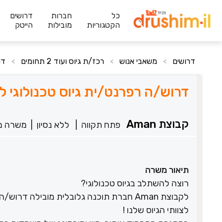
כל
חברות
דרושים
הקטגוריות
מובילות
הייטק
דרושים
משאבי אנוש
רכז/ת גיוס ועוד 2 תחומים
דר
>
>
>
דרוש/ה רפרנט/ית גיוס טכנולוגי לל
קבוצת Aman
פתח תקווה
|
ללא נסיון
|
משרה מ
תיאור משרה
רוצה להשתלב בגיוס טכנולוגי?
לקבוצת Aman חברת תוכנה גלובלית מובילה 
לצוותי הגיוס שלנו !