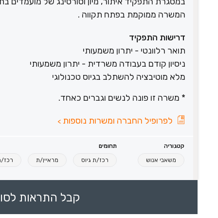
במסגרת התפקיד איתור, מיון וסורסינג של מועמדים בתחו
המשרה ממוקמת בפתח תקווה .
דרישות התפקיד
תואר רלוונטי - יתרון משמעותי
ניסיון קודם בעבודה משרדית - יתרון משמעותי
מלא מוטיבציה להשתלב בגיוס טכנולוגי
* משרה זו פונה לנשים וגברים כאחד.
לפרופיל החברה ומשרות נוספות
>
קטגוריה
תחומים
משאבי אנוש
רכז/ת גיוס
מראיין/ת
רכז/ת 
קבל התראות לסוכ