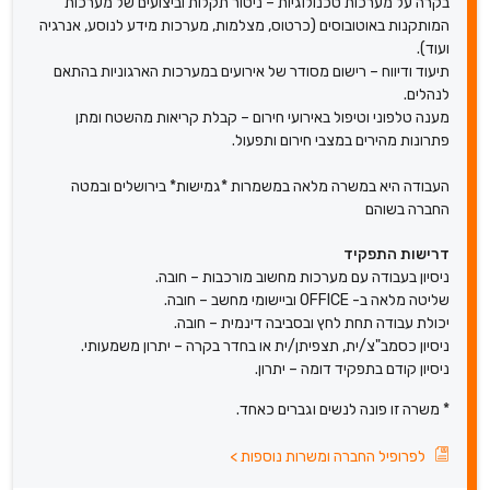
בקרה על מערכות טכנולוגיות – ניטור תקלות וביצועים של מערכות
המותקנות באוטובוסים (כרטוס, מצלמות, מערכות מידע לנוסע, אנרגיה
ועוד).
תיעוד ודיווח – רישום מסודר של אירועים במערכות הארגוניות בהתאם
לנהלים.
מענה טלפוני וטיפול באירועי חירום – קבלת קריאות מהשטח ומתן
פתרונות מהירים במצבי חירום ותפעול.
העבודה היא במשרה מלאה במשמרות *גמישות* בירושלים ובמטה
החברה בשוהם
דרישות התפקיד
ניסיון בעבודה עם מערכות מחשוב מורכבות – חובה.
שליטה מלאה ב- OFFICE וביישומי מחשב – חובה.
יכולת עבודה תחת לחץ ובסביבה דינמית – חובה.
ניסיון כסמב"צ/ית, תצפיתן/ית או בחדר בקרה – יתרון משמעותי.
ניסיון קודם בתפקיד דומה – יתרון.
* משרה זו פונה לנשים וגברים כאחד.
לפרופיל החברה ומשרות נוספות
>