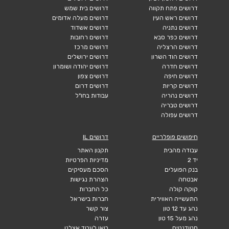
דרושים פתח תקווה
דרושים בית שמש
דרושים ראש העין
דרושים מעלה אדומים
דרושים נתניה
דרושים אשדוד
דרושים כפר סבא
דרושים רחובות
דרושים הרצליה
דרושים מרכז
דרושים הוד השרון
דרושים ירושלים
דרושים חדרה
דרושים יהודה ושומרון
דרושים חיפה
דרושים צפון
דרושים קריות
דרושים דרום
דרושים נהריה
עבודות בחו"ל
דרושים טבריה
דרושים עפולה
חיפושים פופלריים
דרושים IL
עבודה מהבית
תקנון האתר
יד 2
מדיניות הפרטיות
בנק הפועלים
הסכם מעסיקים
אבטחה
הצהרת נגישות
קוקה קולה
כל החברות
התעשייה האווירית
חברות בישראל
נהג עד 12 טון
צור קשר
נהג מעל 15 טון
עזרה
סטודנטים
בואו לעבוד אצלנו