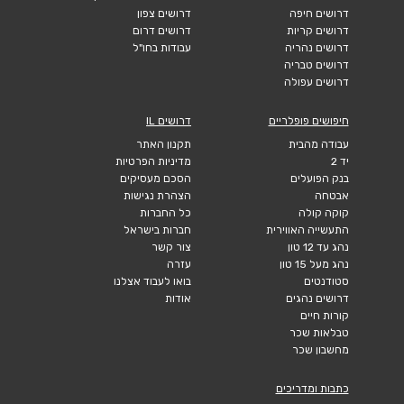
דרושים חיפה
דרושים צפון
דרושים קריות
דרושים דרום
דרושים נהריה
עבודות בחו"ל
דרושים טבריה
דרושים עפולה
חיפושים פופלריים
דרושים IL
עבודה מהבית
תקנון האתר
יד 2
מדיניות הפרטיות
בנק הפועלים
הסכם מעסיקים
אבטחה
הצהרת נגישות
קוקה קולה
כל החברות
התעשייה האווירית
חברות בישראל
נהג עד 12 טון
צור קשר
נהג מעל 15 טון
עזרה
סטודנטים
בואו לעבוד אצלנו
דרושים נהגים
אודות
קורות חיים
טבלאות שכר
מחשבון שכר
כתבות ומדריכים