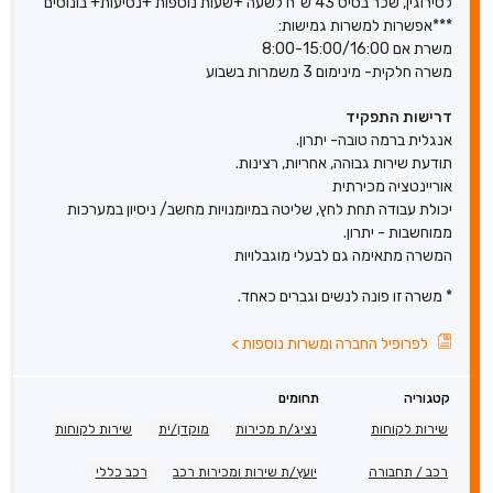
לסירוגין, שכר בסיס 43 ש"ח לשעה +שעות נוספות +נסיעות+ בונוסים
***אפשרות למשרות גמישות:
משרת אם 8:00-15:00/16:00
משרה חלקית- מינימום 3 משמרות בשבוע
דרישות התפקיד
אנגלית ברמה טובה- יתרון.
תודעת שירות גבוהה, אחריות, רצינות.
אוריינטציה מכירתית
יכולת עבודה תחת לחץ, שליטה במיומנויות מחשב/ ניסיון במערכות
ממוחשבות - יתרון.
המשרה מתאימה גם לבעלי מוגבלויות
* משרה זו פונה לנשים וגברים כאחד.
לפרופיל החברה ומשרות נוספות
>
קטגוריה
תחומים
שירות לקוחות
נציג/ת מכירות
מוקדן/ית
שירות לקוחות
רכב / תחבורה
יועץ/ת שירות ומכירות רכב
רכב כללי