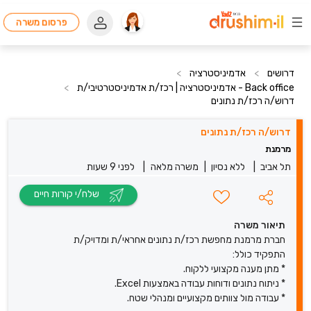
פרסום משרה
דרושים
>
אדמיניסטרציה
>
Back office - אדמיניסטרציה | רכז/ת אדמיניסטרטיבי/ת
>
דרוש/ה רכז/ת נתונים
דרוש/ה רכז/ת נתונים
מרמנת
תל אביב
|
ללא נסיון
|
משרה מלאה
|
לפני 9 שעות
שלח/י קורות חיים
תיאור משרה
חברת מרמנת מחפשת רכז/ת נתונים אחראי/ת ומדויק/ת
התפקיד כולל:
* מתן מענה מקצועי ללקוח.
* ניתוח נתונים ודוחות עבודה באמצעות Excel.
* עבודה מול צוותים מקצועיים ומנהלי שטח.