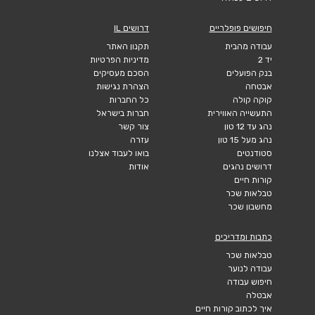
חיפושים פופלריים
דרושים IL
עבודה מהבית
תקנון האתר
יד 2
מדיניות הפרטיות
בנק הפועלים
הסכם מעסיקים
אבטחה
הצהרת נגישות
קוקה קולה
כל החברות
התעשייה האווירית
חברות בישראל
נהג עד 12 טון
צור קשר
נהג מעל 15 טון
עזרה
סטודנטים
בואו לעבוד אצלנו
דרושים נהגים
אודות
קורות חיים
טבלאות שכר
מחשבון שכר
כתבות ומדריכים
טבלאות שכר
עבודה לנוער
חיפוש עבודה
אבטלה
איך לכתוב קורות חיים