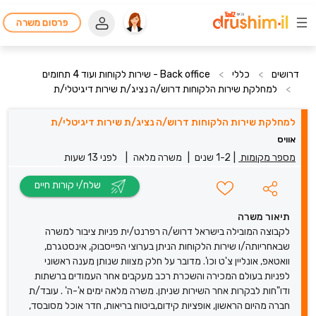
פרסום משרה
דרושים
>
כללי
>
Back office - שירות לקוחות ועוד 4 תחומים
>
למחלקת שירות הלקוחות דרוש/ה נציג/ת שירות דיגיטלי/ת
למחלקת שירות הלקוחות דרוש/ה נציג/ת שירות דיגיטלי/ת
אוויס
מספר מקומות
|
1-2 שנים
|
משרה מלאה
|
לפני 13 שעות
שלח/י קורות חיים
תיאור משרה
לקבוצה המובילה בישראל דרוש/ה רפרנט/ית פניות ציבור למשרה
שבאחריותה/ו שירות הלקוחות הניתן בערוצי הפייסבוק, אינסטגרם,
וואטאפ, אונליין צ'ט וכו'. מדובר על חלק מצוות שנותן מענה ראשוני
לפניות בעולם המכירה והשכרת רכב מעקבים אחר העמודים ברשתות
ודו"חות לבקרות אחר השירות שניתן. משרה מלאה ימים א'-ה' . עובד/ת
חברה מהיום הראשון, אופציות קידום,ביטוח בריאות, חדר אוכל מסובסד,