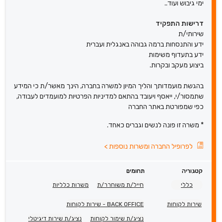
ימי גיבוש ועוד..
דרישות התפקיד
שירותי/ת
ידע והתנסחות ברמה גבוהה באנגלית ועברית
ידע בתעדוף משימות
ביצוע מעקב ובקרות.
בהגשת מועמדותך והליך המיון למשרה בחברה, הינך מאשר/ת כי המידע
שתמסור/י, ייאסף ויעובד בהתאם למדיניות הפרטיות למועמדים לעבודה,
כפי שמפורטת באתר החברה
* משרה זו פונה לנשים וגברים כאחד.
לפרופיל החברה ומשרות נוספות
>
קטגוריה
תחומים
כללי
חייל/ת משוחרר/ת
משרות כלליות
שירות לקוחות
BACK OFFICE - שירות לקוחות
נציג/ת שימור לקוחות
נציג/ת שירות דיגיטלי