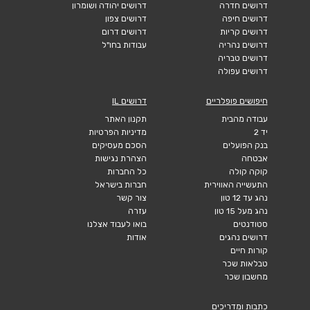
דרושים חדרה
דרושים יהודה ושומרון
דרושים חיפה
דרושים צפון
דרושים קריות
דרושים דרום
דרושים נהריה
עבודות בחו"ל
דרושים טבריה
דרושים עפולה
חיפושים פופלריים
דרושים IL
עבודה מהבית
תקנון האתר
יד 2
מדיניות הפרטיות
בנק הפועלים
הסכם מעסיקים
אבטחה
הצהרת נגישות
קוקה קולה
כל החברות
התעשייה האווירית
חברות בישראל
נהג עד 12 טון
צור קשר
נהג מעל 15 טון
עזרה
סטודנטים
בואו לעבוד אצלנו
דרושים נהגים
אודות
קורות חיים
טבלאות שכר
מחשבון שכר
כתבות ומדריכים