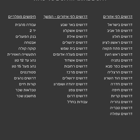
דרושים לפי אזורים
דרושים לפי איזורים - המשך
חיפושים פופלריים
דרושים בישראל
דרושים באר שבע
עבודה מהבית
דרושים תל אביב
דרושים אשקלון
יד 2
דרושים חולון
דרושים אילת
בנק הפועלים
דרושים ראשון לציון
דרושים ירושלים
אבטחה
דרושים פתח תקווה
דרושים בית שמש
קוקה קולה
דרושים ראש העין
דרושים מעלה אדומים
התעשייה האווירית
דרושים נתניה
דרושים אשדוד
נהג עד 12 טון
דרושים כפר סבא
דרושים רחובות
נהג מעל 15 טון
דרושים הרצליה
דרושים מרכז
סטודנטים
דרושים הוד השרון
דרושים ירושלים
דרושים נהגים
דרושים חדרה
דרושים יהודה ושומרון
קורות חיים
דרושים חיפה
דרושים צפון
טבלאות שכר
דרושים קריות
דרושים דרום
מחשבון שכר
דרושים נהריה
עבודות בחו"ל
דרושים טבריה
דרושים עפולה