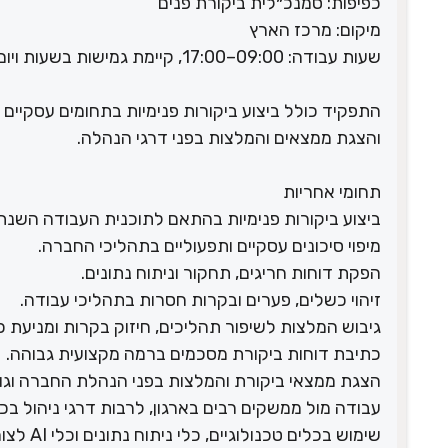
כפיפות: סמנכ״לית ביקורת פנים
מיקום: מרכז הארץ
שעות עבודה: 09:00–17:00, קיימת גמישות בשעות ויום עבודה מהבית.
התפקיד כולל ביצוע ביקורות פנימיות בתחומים עסקיים מגו
והצגת ממצאים והמלצות בפני דרגי הנהלה.
תחומי אחריות
ביצוע ביקורות פנימיות בהתאם לתוכנית העבודה השנת
מיפוי סיכונים עסקיים ותפעוליים בתהליכי החברה.
הפקת דוחות חריגים, תחקור וניתוח נתונים.
זיהוי כשלים, פערים ובקרות חסרות בתהליכי עבודה.
גיבוש המלצות לשיפור תהליכים, חיזוק בקרות ומניעת כ
כתיבת דוחות ביקורת מסכמים ברמה מקצועית גבוהה.
הצגת ממצאי ביקורת והמלצות בפני הנהלת החברה וגורמ
עבודה מול ממשקים רבים בארגון, לרבות דרגי ניהול בכי
שימוש בכלים טכנולוגיים, כלי ניתוח נתונים וכלי AI לצורך ייעול עבודת הביקורת.