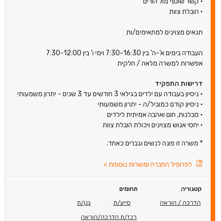
• קשר שוטף מול הורים
• הובלת צוות
תנאים מצוינים למתאימים/ות
העבודה בימים א’-ה’ בין 7:30-16:30 וימי ו’ בין 7:30-12:00
אפשרות למשרה מלאה / חלקית
דרישות התפקיד
• ניסיון בעבודה עם ילדים בגילאי 3 חודשים עד 3 שנים - יתרון משמעותי
• ניסיון קודם כמוביל/ה - יתרון משמעותי
• סבלנות, חום ואהבה אמיתית לילדים
• יחסי אנוש מצוינים ויכולת הובלת צוות
* משרה זו פונה לנשים וגברים כאחד.
לפרופיל החברה ומשרות נוספות
>
קטגוריה
תחומים
הדרכה / הוראה
סייע/ת
גנן/ת
רכז/ת הדרכה/הוראה