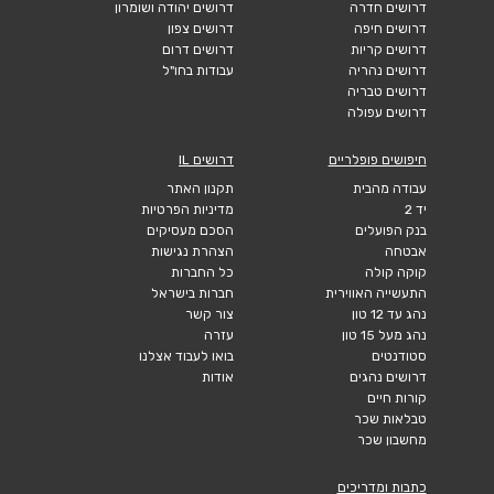
דרושים חדרה
דרושים יהודה ושומרון
דרושים חיפה
דרושים צפון
דרושים קריות
דרושים דרום
דרושים נהריה
עבודות בחו"ל
דרושים טבריה
דרושים עפולה
חיפושים פופלריים
דרושים IL
עבודה מהבית
תקנון האתר
יד 2
מדיניות הפרטיות
בנק הפועלים
הסכם מעסיקים
אבטחה
הצהרת נגישות
קוקה קולה
כל החברות
התעשייה האווירית
חברות בישראל
נהג עד 12 טון
צור קשר
נהג מעל 15 טון
עזרה
סטודנטים
בואו לעבוד אצלנו
דרושים נהגים
אודות
קורות חיים
טבלאות שכר
מחשבון שכר
כתבות ומדריכים