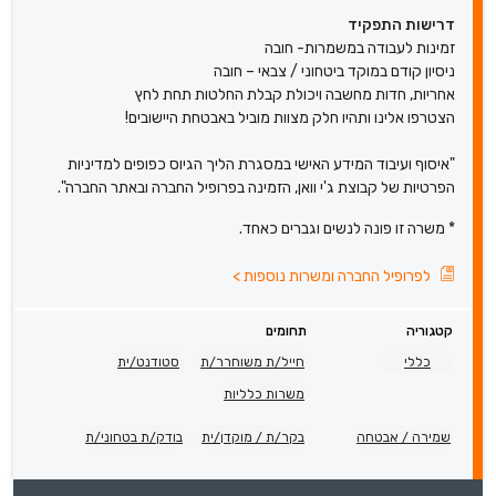
דרישות התפקיד
זמינות לעבודה במשמרות- חובה
ניסיון קודם במוקד ביטחוני / צבאי – חובה
אחריות, חדות מחשבה ויכולת קבלת החלטות תחת לחץ
הצטרפו אלינו ותהיו חלק מצוות מוביל באבטחת היישובים!
"איסוף ועיבוד המידע האישי במסגרת הליך הגיוס כפופים למדיניות
הפרטיות של קבוצת ג'י וואן, הזמינה בפרופיל החברה ובאתר החברה".
* משרה זו פונה לנשים וגברים כאחד.
לפרופיל החברה ומשרות נוספות
>
קטגוריה
תחומים
כללי
חייל/ת משוחרר/ת
סטודנט/ית
משרות כלליות
שמירה / אבטחה
בקר/ת / מוקדן/ית
בודק/ת בטחוני/ת