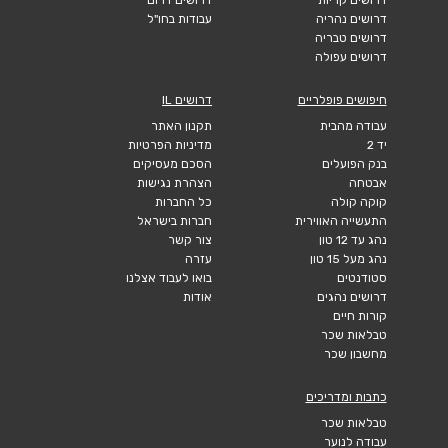
דרושים נהריה
עבודות בחו"ל
דרושים טבריה
דרושים עפולה
חיפושים פופלריים
דרושים IL
עבודה מהבית
תקנון האתר
יד 2
מדיניות הפרטיות
בנק הפועלים
הסכם מעסיקים
אבטחה
הצהרת נגישות
קוקה קולה
כל החברות
התעשייה האווירית
חברות בישראל
נהג עד 12 טון
צור קשר
נהג מעל 15 טון
עזרה
סטודנטים
בואו לעבוד אצלנו
דרושים נהגים
אודות
קורות חיים
טבלאות שכר
מחשבון שכר
כתבות ומדריכים
טבלאות שכר
עבודה לנוער