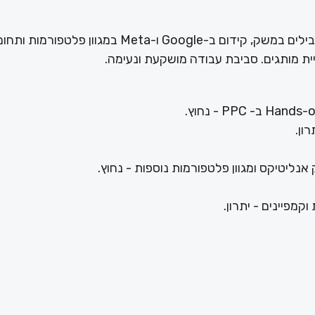
ניהול קמפייני PPC, עבודת Hands on עבור מותגים מובילים במשק, קידום ב-Google ו-Meta במגוון פלטפו
ת מותגים. סביבת עבודה מושקעת ונעימה.
ון.
ק אנליטיקס ומגוון פלטפורמות נוספות - נחוץ.
קמפיינים - יתרון.