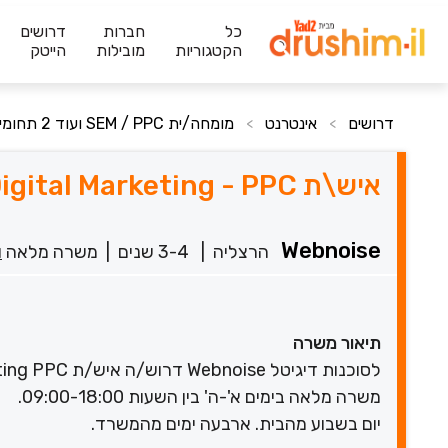
כל
חברות
דרושים
הקטגוריות
מובילות
הייטק
דרושים
אינטרנט
מומחה/ית SEM / PPC ועוד 2 תחומים
>
>
איש\ת Digital Marketing - PPC למשרה מלאה בהרצליה
Webnoise
הרצליה
|
3-4 שנים
|
משרה מלאה
ו
תיאור משרה
לסוכנות דיגיטל Webnoise דרוש/ה איש/ת Digital Marketing PPC
משרה מלאה בימים א'-ה' בין השעות 09:00-18:00.
יום בשבוע מהבית. ארבעה ימים מהמשרד.