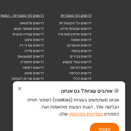
דרושים לפי קטגוריות
דרושים לפי קטגוריות - המשך
דרושים כל הקטגוריות
דרושים מלונאות
דרושים אבטחת מידע
דרושים משאבי אנוש
דרושים אדמיניסטרציה
דרושים עבודה מהבית
דרושים אופנה
דרושים עיצוב
דרושים אינטרנט
דרושים עורכי דין
דרושים ביטוח
דרושים מדיה
דרושים בכירים
דרושים קמעונאות
דרושים בעלי מקצוע
דרושים תחבורה
דרושים הוראה
דרושים רפואה
דרושים הנדסה
דרושים שיווק
דרושים כללי
דרושים שירות לקוחות
דרושים כספים
דרושים אבטחה
דרושים לוגיסטיקה
דרושים תיירות
🍪 אוהבים עוגיות? גם אנחנו
דרושים ביוטק
דרושים תעשייה
אנחנו משתמשים בעוגיות (cookies) לשיפור חוויית
דרושים מכירות
הייטק כללי
הגלישה שלך, הצגת הצעות מותאמות ועוד.
הייטק חומרה
הייטק תוכנה
כמפורט
במדיניות הפרטיות
שלנו.
הבנתי