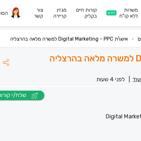
משרות
קורות חיים
מגזין
צור
הסו
חדש
ללא קו"ח
בקליק
קריירה
קשר
איש\ת Digital Marketing - PPC למשרה מלאה בהרצליה
>
עוד
|
לפני 4 שעות
שלח/י קורות חיים