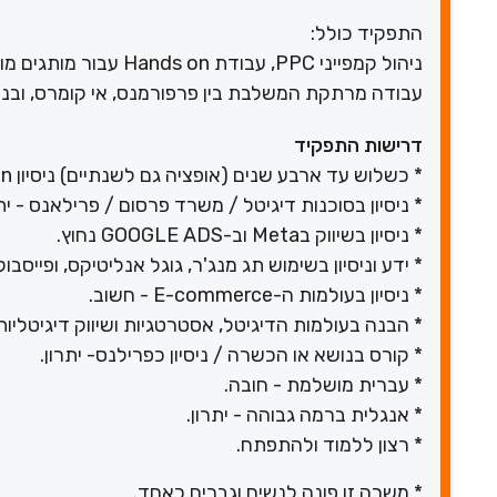
התפקיד כולל:
עבודה מרתקת המשלבת בין פרפורמנס, אי קומרס, ובניי
דרישות התפקיד
* כשלוש עד ארבע שנים (אופציה גם לשנתיים) ניסיון Hands-on ב- PPC - נחוץ.
* ניסיון בסוכנות דיגיטל / משרד פרסום / פרילאנס - יתר
* ניסיון בשיווק בMeta וב-GOOGLE ADS נחוץ.
* ידע וניסיון בשימוש תג מנג'ר, גוגל אנליטיקס, ופייסבו
* ניסיון בעולמות ה-E-commerce - חשוב.
* הבנה בעולמות הדיגיטל, אסטרטגיות ושיווק דיגיטליות ו
* קורס בנושא או הכשרה / ניסיון כפרילנס- יתרון.
* עברית מושלמת - חובה.
* אנגלית ברמה גבוהה - יתרון.
* רצון ללמוד ולהתפתח.
* משרה זו פונה לנשים וגברים כאחד.