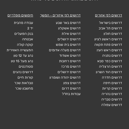
דרושים לפי אזורים
דרושים לפי איזורים - המשך
חיפושים פופלריים
דרושים בישראל
דרושים באר שבע
עבודה מהבית
דרושים תל אביב
דרושים אשקלון
יד 2
דרושים חולון
דרושים אילת
בנק הפועלים
דרושים ראשון לציון
דרושים ירושלים
אבטחה
דרושים פתח תקווה
דרושים בית שמש
קוקה קולה
דרושים ראש העין
דרושים מעלה אדומים
התעשייה האווירית
דרושים נתניה
דרושים אשדוד
נהג עד 12 טון
דרושים כפר סבא
דרושים רחובות
נהג מעל 15 טון
דרושים הרצליה
דרושים מרכז
סטודנטים
דרושים הוד השרון
דרושים ירושלים
דרושים נהגים
דרושים חדרה
דרושים יהודה ושומרון
קורות חיים
דרושים חיפה
דרושים צפון
טבלאות שכר
דרושים קריות
דרושים דרום
מחשבון שכר
דרושים נהריה
עבודות בחו"ל
דרושים טבריה
דרושים עפולה