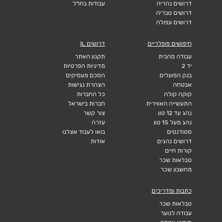
דרושים נהריה
עבודות בחו"ל
דרושים טבריה
דרושים עפולה
חיפושים פופלריים
דרושים IL
עבודה מהבית
תקנון האתר
יד 2
מדיניות הפרטיות
בנק הפועלים
הסכם מעסיקים
אבטחה
הצהרת נגישות
קוקה קולה
כל החברות
התעשייה האווירית
חברות בישראל
נהג עד 12 טון
צור קשר
נהג מעל 15 טון
עזרה
סטודנטים
בואו לעבוד אצלנו
דרושים נהגים
אודות
קורות חיים
טבלאות שכר
מחשבון שכר
כתבות ומדריכים
טבלאות שכר
עבודה לנוער