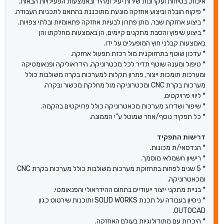
איכות, בטיחות ועקרונות שירות יעיל ומהיר ובאמצעות הפעילויות הבאות.
* פיקוח הובלה וביצוע אחזקה מונעת מתוכננת בהתאם לתכניות העבודה.
* ביצוע אחזקת שבר, מתן פתרון לבעיות אחזקה פתאומיות ובלתי צפויות.
* ביצוע שיפוץ והסבת מתקנים קיימים, הן באמצעות מחלקתו והן
באמצעות קבלני חוץ המופעלים על ידו.
* עדכון שוטף בתחזוקנית מול רכזת תפעול אחזקה.
* טיפול ומענה שוטף תדיר לכל מכטרוניקה, הידראוליקה ופנאומטיקה
ומערכות תומכות ייצור, פתרון תקלות למערכות בקרה משולבות כולל
מערכות בקרת CNC ומכטרוניקה מול מחלקת מכשור ובקרה.
* ליווי פרויקטים.
* שיפור ושדרוג מערכות מכאטרוניקה כולל פרויקטים בהקמה.
* כל תפקיד נוסף/אחר שמוטל ע"י הממונה.
דרישות התפקיד
* הנדסאי/ת מכונות.
* רישיון חשמלאי מוסמך.
* 5 שנים לפחות בתחזוקת מערכות משולבות כולל מערכות בקרת CNC
ומכאטרוניקה.
* בניית מתקני ייצור ייעודיים בתחום ההידראולי והפנאומטי.
* ניסיון בעבודה על תכנת SOLID WORKS ותוכנות שירטוט כגון
OUTOCAD.
* היכרות עם מתודולוגיות בעולם האחזקה.