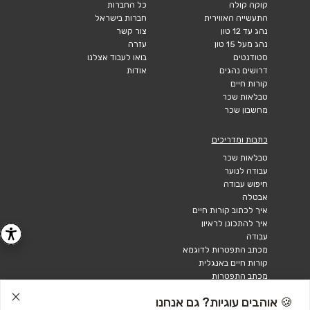
קוקה קולה
כל החברות
התעשייה האווירית
חברות בישראל
נהג עד 12 טון
צור קשר
נהג מעל 15 טון
עזרה
סטודנטים
בואו לעבוד אצלנו
דרושים נהגים
אודות
קורות חיים
טבלאות שכר
מחשבון שכר
כתבות ומדריכים
טבלאות שכר
עבודה לנוער
חיפוש עבודה
אבטלה
איך לכתוב קורות חיים
איך להתכונן לראיון
עבודה
מכתב התפטרות לדוגמא
קורות חיים באנגלית
מכתב התפטרות
🍪 אוהבים עוגיות? גם אנחנו