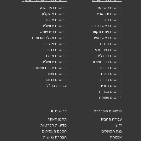
דרושים בישראל
דרושים באר שבע
דרושים תל אביב
דרושים אשקלון
דרושים חולון
דרושים אילת
דרושים ראשון לציון
דרושים ירושלים
דרושים פתח תקווה
דרושים בית שמש
דרושים ראש העין
דרושים מעלה אדומים
דרושים נתניה
דרושים אשדוד
דרושים כפר סבא
דרושים רחובות
דרושים הרצליה
דרושים מרכז
דרושים הוד השרון
דרושים ירושלים
דרושים חדרה
דרושים יהודה ושומרון
דרושים חיפה
דרושים צפון
דרושים קריות
דרושים דרום
דרושים נהריה
עבודות בחו"ל
דרושים טבריה
דרושים עפולה
חיפושים פופלריים
דרושים IL
עבודה מהבית
תקנון האתר
יד 2
מדיניות הפרטיות
בנק הפועלים
הסכם מעסיקים
אבטחה
הצהרת נגישות