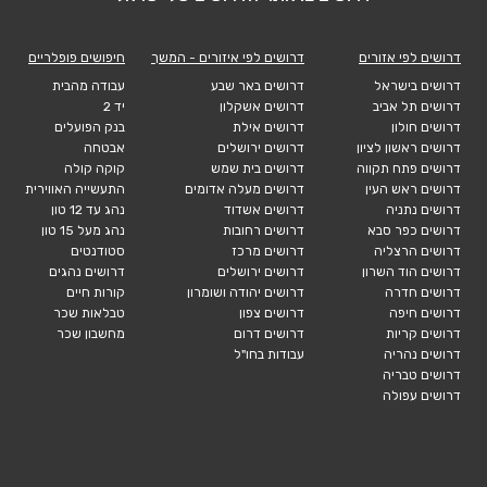
דרושים לפי אזורים
דרושים לפי איזורים - המשך
חיפושים פופלריים
דרושים בישראל
דרושים באר שבע
עבודה מהבית
דרושים תל אביב
דרושים אשקלון
יד 2
דרושים חולון
דרושים אילת
בנק הפועלים
דרושים ראשון לציון
דרושים ירושלים
אבטחה
דרושים פתח תקווה
דרושים בית שמש
קוקה קולה
דרושים ראש העין
דרושים מעלה אדומים
התעשייה האווירית
דרושים נתניה
דרושים אשדוד
נהג עד 12 טון
דרושים כפר סבא
דרושים רחובות
נהג מעל 15 טון
דרושים הרצליה
דרושים מרכז
סטודנטים
דרושים הוד השרון
דרושים ירושלים
דרושים נהגים
דרושים חדרה
דרושים יהודה ושומרון
קורות חיים
דרושים חיפה
דרושים צפון
טבלאות שכר
דרושים קריות
דרושים דרום
מחשבון שכר
דרושים נהריה
עבודות בחו"ל
דרושים טבריה
דרושים עפולה