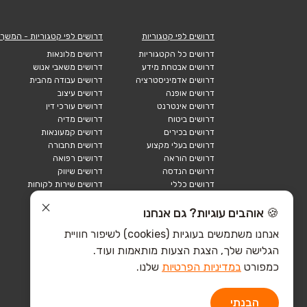
דרושים לפי קטגוריות
דרושים לפי קטגוריות - המשך
דרושים כל הקטגוריות
דרושים מלונאות
דרושים אבטחת מידע
דרושים משאבי אנוש
דרושים אדמיניסטרציה
דרושים עבודה מהבית
דרושים אופנה
דרושים עיצוב
דרושים אינטרנט
דרושים עורכי דין
דרושים ביטוח
דרושים מדיה
דרושים בכירים
דרושים קמעונאות
דרושים בעלי מקצוע
דרושים תחבורה
דרושים הוראה
דרושים רפואה
דרושים הנדסה
דרושים שיווק
דרושים כללי
דרושים שירות לקוחות
דרושים כספים
דרושים אבטחה
דרושים לוגיסטיקה
דרושים תיירות
🍪 אוהבים עוגיות? גם אנחנו
דרושים ביוטק
דרושים תעשייה
אנחנו משתמשים בעוגיות (cookies) לשיפור חוויית
דרושים מכירות
הייטק כללי
הגלישה שלך, הצגת הצעות מותאמות ועוד.
הייטק חומרה
הייטק תוכנה
כמפורט
במדיניות הפרטיות
שלנו.
הבנתי