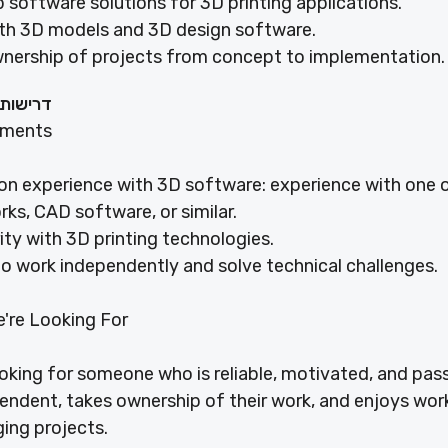
 software solutions for 3D printing applications.
th 3D models and 3D design software.
nership of projects from concept to implementation.
דרישות
ements
n experience with 3D software: experience with one o
rks, CAD software, or similar.
rity with 3D printing technologies.
 to work independently and solve technical challenges.
're Looking For
ooking for someone who is reliable, motivated, and pa
pendent, takes ownership of their work, and enjoys wor
ging projects.