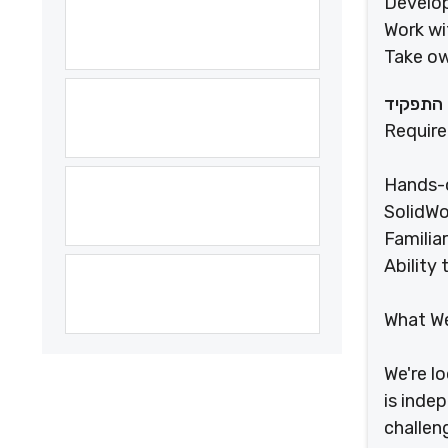
Develop
Work wi
Take ow
 התפקיד
Requir
Hands-o
SolidWo
Familia
Ability
What We
We're l
is inde
challen