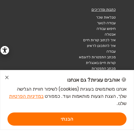
כתבות ומדריכים
טבלאות שכר
עבודה לנוער
חיפוש עבודה
אבטלה
איך לכתוב קורות חיים
איך להתכונן לראיון
עבודה
מכתב התפטרות לדוגמא
קורות חיים באנגלית
מכתב התפטרות
🍪 אוהבים עוגיות? גם אנחנו
אנחנו משתמשים בעוגיות (cookies) לשיפור חוויית הגלישה
שלך, הצגת הצעות מותאמות ועוד. כמפורט
במדיניות הפרטיות
שלנו.
הבנתי
דרושים IL - מגשימים 1, פתח תקווה. ליצירת קשר
לחץ כאן
אתר זה מוגן באמצעות Google reCAPTCHA ומחוייב ל-
מדיניות הפרטיות
וכן
תנאי השירות
של Google