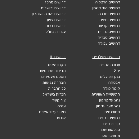
דרושים הרצליה
דרושים מרכז
דרושים הוד השרון
דרושים ירושלים
דרושים חדרה
דרושים יהודה ושומרון
דרושים חיפה
דרושים צפון
דרושים קריות
דרושים דרום
דרושים נהריה
עבודות בחו"ל
דרושים טבריה
דרושים עפולה
חיפושים פופלריים
דרושים IL
עבודה מהבית
תקנון האתר
יד 2
מדיניות הפרטיות
בנק הפועלים
הסכם מעסיקים
אבטחה
הצהרת נגישות
קוקה קולה
כל החברות
התעשייה האווירית
חברות בישראל
נהג עד 12 טון
צור קשר
נהג מעל 15 טון
עזרה
סטודנטים
בואו לעבוד אצלנו
דרושים נהגים
אודות
קורות חיים
טבלאות שכר
מחשבון שכר