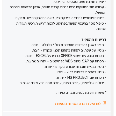
- יצירת תמונת מצב וסטטוס הפרויקט.
- עבודה מול ממשקים רבים לרבות קבלני משנה, ארגון הכספים והנהלת
המפעל.
- דיווחים שוטפים לחטיבה, דירקטוריון, רואה החשבון החיצוני ובנקים.
- טיפול נוסף בהיבטי תפעול בפרויקט לרבות דרישות רכש ותעודות
משלוח.
דרישות התפקיד
- תואר ראשון בהנדסת תעשייה וניהול / כלכלה – חובה.
- ניסיון של שנתיים לפחות בתחום תכנון ובקרה – חובה.
- הכרות טובה עם יישומי OFFICE בדגש על EXCEL – חובה.
- הכרות עם SAP וניהול WBS לפרויקטים – יתרון משמעותי.
- ניסיון בבניית תוכניות עבודה ובקרתן – יתרון.
- ניסיון בהקמת דרישות רכש – יתרון.
- הכרות עם MS PROJECT – יתרון.
- יכולות אנליטיות, עבודה בצוות, עבודה תחת לחץ וריבוי משימות.
* משרה זו פונה לנשים וגברים כאחד.
לפרופיל החברה ומשרות נוספות
>