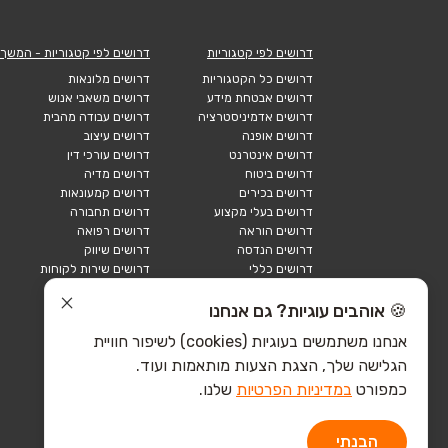
דרושים לפי קטגוריות
דרושים לפי קטגוריות - המשך
דרושים כל הקטגוריות
דרושים מלונאות
דרושים אבטחת מידע
דרושים משאבי אנוש
דרושים אדמיניסטרציה
דרושים עבודה מהבית
דרושים אופנה
דרושים עיצוב
דרושים אינטרנט
דרושים עורכי דין
דרושים ביטוח
דרושים מדיה
דרושים בכירים
דרושים קמעונאות
דרושים בעלי מקצוע
דרושים תחבורה
דרושים הוראה
דרושים רפואה
דרושים הנדסה
דרושים שיווק
דרושים כללי
דרושים שירות לקוחות
דרושים כספים
דרושים אבטחה
דרושים לוגיסטיקה
דרושים תיירות
🍪 אוהבים עוגיות? גם אנחנו
דרושים ביוטק
דרושים תעשייה
אנחנו משתמשים בעוגיות (cookies) לשיפור חוויית
דרושים מכירות
הייטק כללי
הגלישה שלך, הצגת הצעות מותאמות ועוד.
הייטק חומרה
הייטק תוכנה
כמפורט
במדיניות הפרטיות
שלנו.
הבנתי