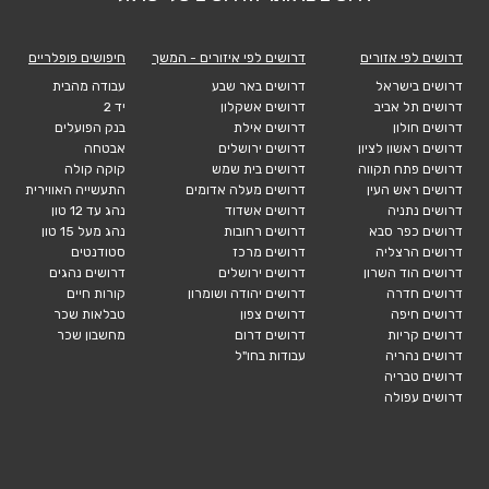
דרושים לפי אזורים
דרושים לפי איזורים - המשך
חיפושים פופלריים
דרושים בישראל
דרושים באר שבע
עבודה מהבית
דרושים תל אביב
דרושים אשקלון
יד 2
דרושים חולון
דרושים אילת
בנק הפועלים
דרושים ראשון לציון
דרושים ירושלים
אבטחה
דרושים פתח תקווה
דרושים בית שמש
קוקה קולה
דרושים ראש העין
דרושים מעלה אדומים
התעשייה האווירית
דרושים נתניה
דרושים אשדוד
נהג עד 12 טון
דרושים כפר סבא
דרושים רחובות
נהג מעל 15 טון
דרושים הרצליה
דרושים מרכז
סטודנטים
דרושים הוד השרון
דרושים ירושלים
דרושים נהגים
דרושים חדרה
דרושים יהודה ושומרון
קורות חיים
דרושים חיפה
דרושים צפון
טבלאות שכר
דרושים קריות
דרושים דרום
מחשבון שכר
דרושים נהריה
עבודות בחו"ל
דרושים טבריה
דרושים עפולה