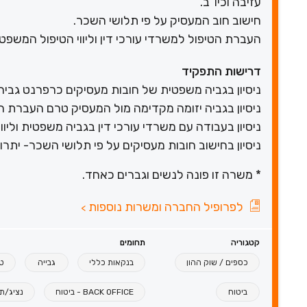
עזיבה וכיו"ב.
חישוב חוב המעסיק על פי תלושי השכר.
העברת הטיפול למשרדי עורכי דין וליווי הטיפול המשפטי
דרישות התפקיד
ניסיון בגביה משפטית של חובות מעסיקים כרפרנט גביה
ניסיון בגביה יזומה מקדימה מול המעסיק טרם העברת הט
ניסיון בעבודה עם משרדי עורכי דין בגביה משפטית וליווי
ניסיון בחישוב חובות מעסיקים על פי תלושי השכר- יתרון
* משרה זו פונה לנשים וגברים כאחד.
לפרופיל החברה ומשרות נוספות
>
קטגוריה
תחומים
כספים / שוק ההון
בנקאות כללי
גבייה
ט
ביטוח
BACK OFFICE - ביטוח
נציג/ת 