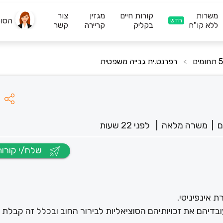
משרות
קורות חיים
מגזין
צור
הסו
חדש
ללא קו"ח
בקליק
קריירה
קשר
רפרנט.ית גבייה משפטית
>
|
משרה מלאה
|
לפני 22 שעות
שלח/י קורות חיים
 אינפיניטי.
בדיהם את זכויותיהם הסוציאליות לבירור החוב ובכלל זה קבלת 