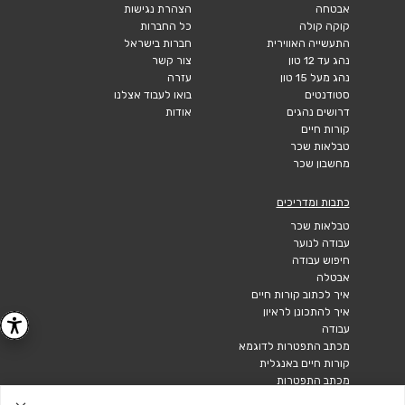
אבטחה
הצהרת נגישות
קוקה קולה
כל החברות
התעשייה האווירית
חברות בישראל
נהג עד 12 טון
צור קשר
נהג מעל 15 טון
עזרה
סטודנטים
בואו לעבוד אצלנו
דרושים נהגים
אודות
קורות חיים
טבלאות שכר
מחשבון שכר
כתבות ומדריכים
טבלאות שכר
עבודה לנוער
חיפוש עבודה
אבטלה
איך לכתוב קורות חיים
איך להתכונן לראיון
עבודה
מכתב התפטרות לדוגמא
קורות חיים באנגלית
מכתב התפטרות