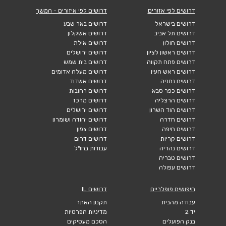
דרושים לפי אזורים
דרושים לפי איזורים - המשך
דרושים בישראל
דרושים באר שבע
דרושים תל אביב
דרושים אשקלון
דרושים חולון
דרושים אילת
דרושים ראשון לציון
דרושים ירושלים
דרושים פתח תקווה
דרושים בית שמש
דרושים ראש העין
דרושים מעלה אדומים
דרושים נתניה
דרושים אשדוד
דרושים כפר סבא
דרושים רחובות
דרושים הרצליה
דרושים מרכז
דרושים הוד השרון
דרושים ירושלים
דרושים חדרה
דרושים יהודה ושומרון
דרושים חיפה
דרושים צפון
דרושים קריות
דרושים דרום
דרושים נהריה
עבודות בחו"ל
דרושים טבריה
דרושים עפולה
חיפושים פופלריים
דרושים IL
עבודה מהבית
תקנון האתר
יד 2
מדיניות הפרטיות
בנק הפועלים
הסכם מעסיקים