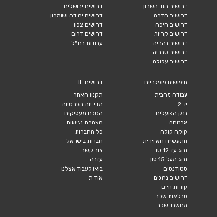
דרושים הוד השרון
דרושים ירושלים
דרושים חדרה
דרושים יהודה ושומרון
דרושים חיפה
דרושים צפון
דרושים קריות
דרושים דרום
דרושים נהריה
עבודות בחו"ל
דרושים טבריה
דרושים עפולה
חיפושים פופלריים
דרושים IL
עבודה מהבית
תקנון האתר
יד 2
מדיניות הפרטיות
בנק הפועלים
הסכם מעסיקים
אבטחה
הצהרת נגישות
קוקה קולה
כל החברות
התעשייה האווירית
חברות בישראל
נהג עד 12 טון
צור קשר
נהג מעל 15 טון
עזרה
סטודנטים
בואו לעבוד אצלנו
דרושים נהגים
אודות
קורות חיים
טבלאות שכר
מחשבון שכר