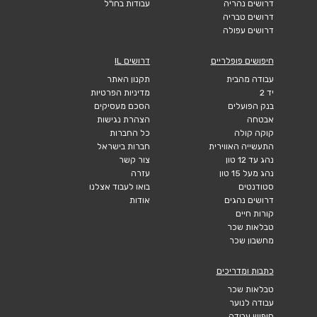
דרושים נהריה
עבודות בחו"ל
דרושים טבריה
דרושים עפולה
חיפושים פופלריים
דרושים IL
עבודה מהבית
תקנון האתר
יד 2
מדיניות הפרטיות
בנק הפועלים
הסכם מעסיקים
אבטחה
הצהרת נגישות
קוקה קולה
כל החברות
התעשייה האווירית
חברות בישראל
נהג עד 12 טון
צור קשר
נהג מעל 15 טון
עזרה
סטודנטים
בואו לעבוד אצלנו
דרושים נהגים
אודות
קורות חיים
טבלאות שכר
מחשבון שכר
כתבות ומדריכים
טבלאות שכר
עבודה לנוער
חיפוש עבודה