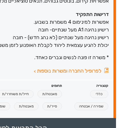
אפשרויות קידום, בונוסים גבוהים, תנאים סוציאליים מלא
דרישות התפקיד
אפשרות למינימום 4 משמרות בשבוע.
רישיון נהיגה A1 מעל שנתיים- חובה
רישיון נהיגה מעל שנתיים (לא נהג חדש) - חובה
יכולת להגיע עצמאית ליהוד לקבלת האופנוע לזמן מש
* משרה זו פונה לנשים וגברים כאחד.
לפרופיל החברה ומשרות נוספות
>
קטגוריה
תחומים
כללי
מאבטח/ת
חייל/ת משוחרר/ת
שמירה / אבטחה
סייר/ת
מאבטח/ת
שומ