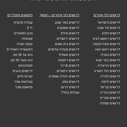
דרושים לפי אזורים
דרושים לפי איזורים - המשך
חיפושים פופלריים
דרושים בישראל
דרושים באר שבע
עבודה מהבית
דרושים תל אביב
דרושים אשקלון
יד 2
דרושים חולון
דרושים אילת
בנק הפועלים
דרושים ראשון לציון
דרושים ירושלים
אבטחה
דרושים פתח תקווה
דרושים בית שמש
קוקה קולה
דרושים ראש העין
דרושים מעלה אדומים
התעשייה האווירית
דרושים נתניה
דרושים אשדוד
נהג עד 12 טון
דרושים כפר סבא
דרושים רחובות
נהג מעל 15 טון
דרושים הרצליה
דרושים מרכז
סטודנטים
דרושים הוד השרון
דרושים ירושלים
דרושים נהגים
דרושים חדרה
דרושים יהודה ושומרון
קורות חיים
דרושים חיפה
דרושים צפון
טבלאות שכר
דרושים קריות
דרושים דרום
מחשבון שכר
דרושים נהריה
עבודות בחו"ל
דרושים טבריה
דרושים עפולה