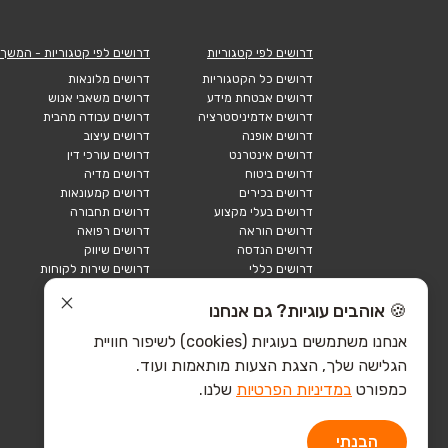
דרושים לפי קטגוריות
דרושים לפי קטגוריות - המשך
דרושים כל הקטגוריות
דרושים מלונאות
דרושים אבטחת מידע
דרושים משאבי אנוש
דרושים אדמיניסטרציה
דרושים עבודה מהבית
דרושים אופנה
דרושים עיצוב
דרושים אינטרנט
דרושים עורכי דין
דרושים ביטוח
דרושים מדיה
דרושים בכירים
דרושים קמעונאות
דרושים בעלי מקצוע
דרושים תחבורה
דרושים הוראה
דרושים רפואה
דרושים הנדסה
דרושים שיווק
דרושים כללי
דרושים שירות לקוחות
דרושים כספים
דרושים אבטחה
דרושים לוגיסטיקה
דרושים תיירות
🍪 אוהבים עוגיות? גם אנחנו
דרושים ביוטק
דרושים תעשייה
אנחנו משתמשים בעוגיות (cookies) לשיפור חוויית
דרושים מכירות
הייטק כללי
הגלישה שלך, הצגת הצעות מותאמות ועוד.
הייטק חומרה
הייטק תוכנה
כמפורט
במדיניות הפרטיות
שלנו.
הבנתי