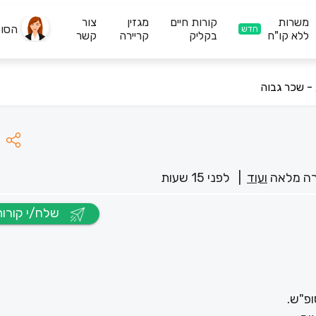
משרות
קורות חיים
מגזין
צור
הסו
חדש
ללא קו"ח
בקליק
קריירה
קשר
 - שכר גבוה
ה מלאה
ועוד
|
לפני 15 שעות
שלח/י קורות חיים
ופ"ש.