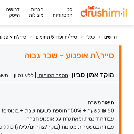
כל
חברות
דרושים
הקטגוריות
מובילות
הייטק
דרושים
כללי
סייר/ת ועוד 5 תחומים
סייר\ת אופנוע
>
>
>
סייר\ת אופנוע - שכר גבוה
מוקד אמון סביון
מספר מקומות
|
ללא נסיון
|
משר
תיאור משרה
60 ₪ לשעה + 150% תוספת לשעות שבת + בונוסים!
עבודה דינמית ומאתגרת על אופנוע חברה
עבודה במשמרות מגוונות (בוקר/צהריים/לילה) כולל ס