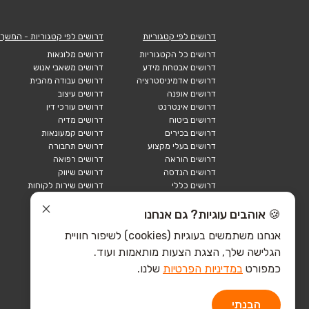
דרושים לפי קטגוריות
דרושים לפי קטגוריות - המשך
דרושים כל הקטגוריות
דרושים מלונאות
דרושים אבטחת מידע
דרושים משאבי אנוש
דרושים אדמיניסטרציה
דרושים עבודה מהבית
דרושים אופנה
דרושים עיצוב
דרושים אינטרנט
דרושים עורכי דין
דרושים ביטוח
דרושים מדיה
דרושים בכירים
דרושים קמעונאות
דרושים בעלי מקצוע
דרושים תחבורה
דרושים הוראה
דרושים רפואה
דרושים הנדסה
דרושים שיווק
דרושים כללי
דרושים שירות לקוחות
דרושים כספים
דרושים אבטחה
דרושים לוגיסטיקה
דרושים תיירות
🍪 אוהבים עוגיות? גם אנחנו
דרושים ביוטק
דרושים תעשייה
אנחנו משתמשים בעוגיות (cookies) לשיפור חוויית
דרושים מכירות
הייטק כללי
הגלישה שלך, הצגת הצעות מותאמות ועוד.
הייטק חומרה
הייטק תוכנה
כמפורט
במדיניות הפרטיות
שלנו.
הבנתי