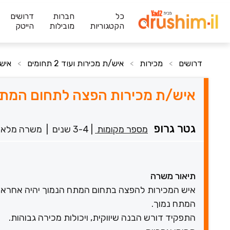
כל
חברות
דרושים
הקטגוריות
מובילות
הייטק
דרושים
מכירות
איש/ת מכירות ועוד 2 תחומים
איש
>
>
>
איש/ת מכירות הפצה לתחום המתח
גטר גרופ
מספר מקומות
|
3-4 שנים
|
משרה מלאה
תיאור משרה
איש המכירות להפצה בתחום המתח הנמוך יהיה אחראי לק
המתח נמוך.
התפקיד דורש הבנה שיווקית, ויכולות מכירה גבוהות.