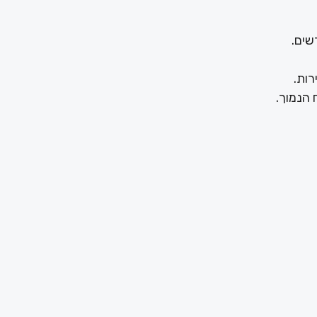
שים.
רות.
 הנמוך.