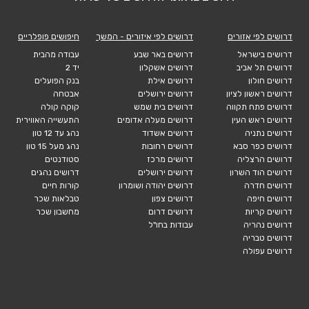
דרושים לפי אזורים
דרושים לפי איזורים - המשך
חיפושים פופלריים
דרושים בישראל
דרושים באר שבע
עבודה מהבית
דרושים תל אביב
דרושים אשקלון
יד 2
דרושים חולון
דרושים אילת
בנק הפועלים
דרושים ראשון לציון
דרושים ירושלים
אבטחה
דרושים פתח תקווה
דרושים בית שמש
קוקה קולה
דרושים ראש העין
דרושים מעלה אדומים
התעשייה האווירית
דרושים נתניה
דרושים אשדוד
נהג עד 12 טון
דרושים כפר סבא
דרושים רחובות
נהג מעל 15 טון
דרושים הרצליה
דרושים מרכז
סטודנטים
דרושים הוד השרון
דרושים ירושלים
דרושים נהגים
דרושים חדרה
דרושים יהודה ושומרון
קורות חיים
דרושים חיפה
דרושים צפון
טבלאות שכר
דרושים קריות
דרושים דרום
מחשבון שכר
דרושים נהריה
עבודות בחו"ל
דרושים טבריה
דרושים עפולה