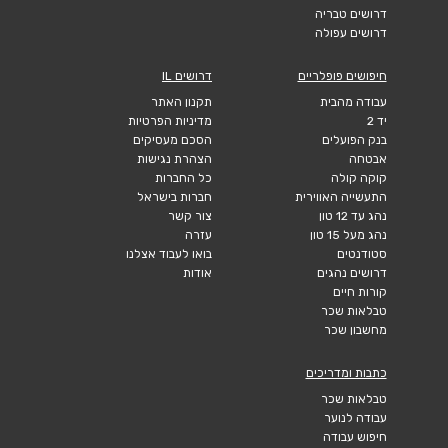
דרושים טבריה
דרושים עפולה
חיפושים פופלריים
דרושים IL
עבודה מהבית
תקנון האתר
יד 2
מדיניות הפרטיות
בנק הפועלים
הסכם מעסיקים
אבטחה
הצהרת נגישות
קוקה קולה
כל החברות
התעשייה האווירית
חברות בישראל
נהג עד 12 טון
צור קשר
נהג מעל 15 טון
עזרה
סטודנטים
בואו לעבוד אצלנו
דרושים נהגים
אודות
קורות חיים
טבלאות שכר
מחשבון שכר
כתבות ומדריכים
טבלאות שכר
עבודה לנוער
חיפוש עבודה