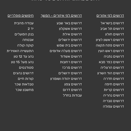
דרושים לפי אזורים
דרושים לפי איזורים - המשך
חיפושים פופלריים
דרושים בישראל
דרושים באר שבע
עבודה מהבית
דרושים תל אביב
דרושים אשקלון
יד 2
דרושים חולון
דרושים אילת
בנק הפועלים
דרושים ראשון לציון
דרושים ירושלים
אבטחה
דרושים פתח תקווה
דרושים בית שמש
קוקה קולה
דרושים ראש העין
דרושים מעלה אדומים
התעשייה האווירית
דרושים נתניה
דרושים אשדוד
נהג עד 12 טון
דרושים כפר סבא
דרושים רחובות
נהג מעל 15 טון
דרושים הרצליה
דרושים מרכז
סטודנטים
דרושים הוד השרון
דרושים ירושלים
דרושים נהגים
דרושים חדרה
דרושים יהודה ושומרון
קורות חיים
דרושים חיפה
דרושים צפון
טבלאות שכר
דרושים קריות
דרושים דרום
מחשבון שכר
דרושים נהריה
עבודות בחו"ל
דרושים טבריה
דרושים עפולה