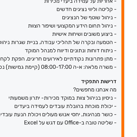
- אחריות על עמידה ביעדי מכירות
- קליטה וליווי נציגים חדשים
- ניהול שוטף של הנציגים
- ניהול תחום הידע המקצועי ושיפור הצוות
- ביצוע משובים ושיחות אישיות
- הטמעה ובקרה של תהליכי עבודה, בניית שגרות ניהול
- ניתוח דוחות ונתונים ודיווח למנהל המוקד
- מתן פתרונות נקודתיים לאירועים חריגים, הפקת לקחים 
- משרה מלאה: א-ה 08:00-17:00 (קיימת גמישות) נכונות לשעות נוספות בעת הצורך,
דרישות התפקיד
מה אנחנו מחפשים?
- ניסיון בניהול צוות במוקד מכירות- יתרון משמעותי
- יכולת מוכחת בהובלת עובדים לעמידה ביעדים
- כושר מנהיגות, יחסי אנוש מעולים ויכולת הנעת עובדי
- שליטה טובה ב-Office עם דגש על Excel