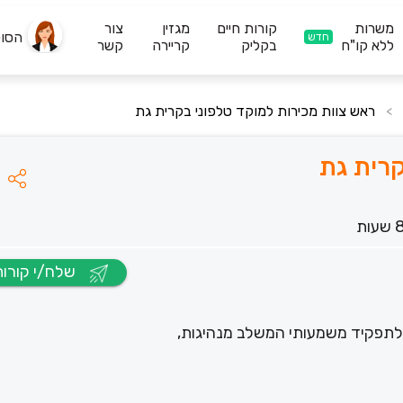
משרות
קורות חיים
מגזין
צור
הסו
חדש
ללא קו"ח
בקליק
קריירה
קשר
ראש צוות מכירות למוקד טלפוני בקרית גת
>
קרית גת
שלח/י קורות חיים
 לתפקיד משמעותי המשלב מנהיגות,