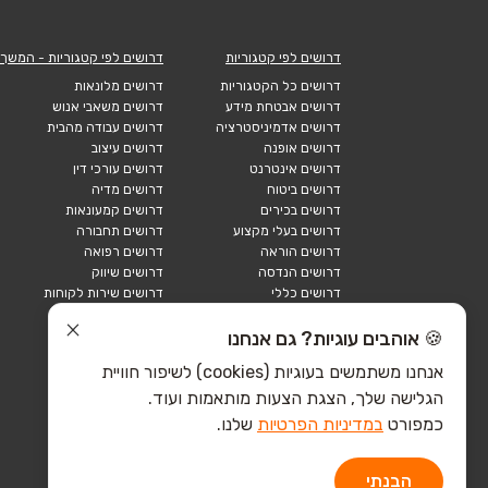
דרושים לפי קטגוריות
דרושים לפי קטגוריות - המשך
דרושים כל הקטגוריות
דרושים מלונאות
דרושים אבטחת מידע
דרושים משאבי אנוש
דרושים אדמיניסטרציה
דרושים עבודה מהבית
דרושים אופנה
דרושים עיצוב
דרושים אינטרנט
דרושים עורכי דין
דרושים ביטוח
דרושים מדיה
דרושים בכירים
דרושים קמעונאות
דרושים בעלי מקצוע
דרושים תחבורה
דרושים הוראה
דרושים רפואה
דרושים הנדסה
דרושים שיווק
דרושים כללי
דרושים שירות לקוחות
דרושים כספים
דרושים אבטחה
דרושים לוגיסטיקה
דרושים תיירות
🍪 אוהבים עוגיות? גם אנחנו
דרושים ביוטק
דרושים תעשייה
אנחנו משתמשים בעוגיות (cookies) לשיפור חוויית
דרושים מכירות
הייטק כללי
הגלישה שלך, הצגת הצעות מותאמות ועוד.
הייטק חומרה
הייטק תוכנה
כמפורט
במדיניות הפרטיות
שלנו.
הבנתי