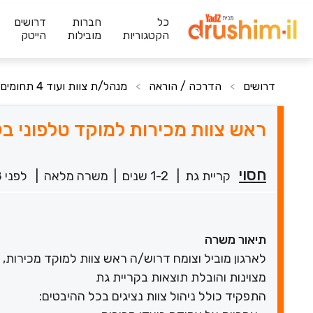
כל
חברות
דרושים
הקטגוריות
מובילות
הייטק
דרושים
הדרכה / הוראה
מנהל/ת צוות ועוד 4 תחומים
>
>
ראש צוות מכירות למוקד טלפוני ב
חסוי
קריית גת
|
1-2 שנים
|
משרה מלאה
|
לפני 8 שעות
תיאור משרה
לארגון מוביל וצומח דרוש/ה ראש צוות למוקד מכירות,
מצוינות והובלת תוצאות בקריית גת
התפקיד כולל ניהול צוות נציגים בכל ההיבטים: