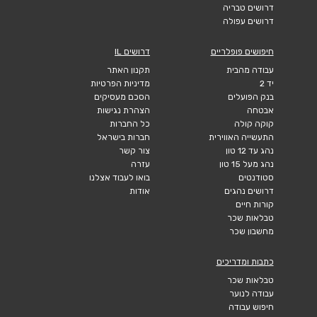
דרושים טבריה
דרושים עפולה
חיפושים פופלריים
דרושים IL
עבודה מהבית
תקנון האתר
יד 2
מדיניות הפרטיות
בנק הפועלים
הסכם מעסיקים
אבטחה
הצהרת נגישות
קוקה קולה
כל החברות
התעשייה האווירית
חברות בישראל
נהג עד 12 טון
צור קשר
נהג מעל 15 טון
עזרה
סטודנטים
בואו לעבוד אצלנו
דרושים נהגים
אודות
קורות חיים
טבלאות שכר
מחשבון שכר
כתבות ומדריכים
טבלאות שכר
עבודה לנוער
חיפוש עבודה