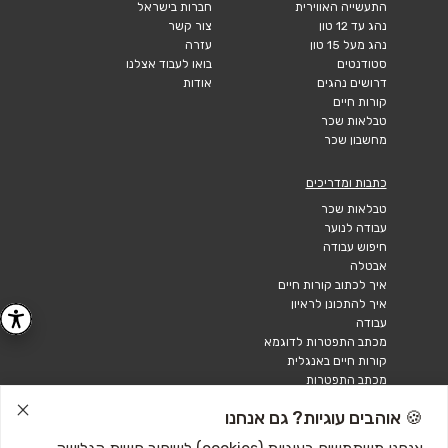
התעשייה האווירית
חברות בישראל
נהג עד 12 טון
צור קשר
נהג מעל 15 טון
עזרה
סטודנטים
בואו לעבוד אצלנו
דרושים נהגים
אודות
קורות חיים
טבלאות שכר
מחשבון שכר
כתבות ומדריכים
טבלאות שכר
עבודה לנוער
חיפוש עבודה
אבטלה
איך לכתוב קורות חיים
איך להתכונן לראיון
עבודה
מכתב התפטרות לדוגמא
קורות חיים באנגלית
מכתב התפטרות
🍪 אוהבים עוגיות? גם אנחנו