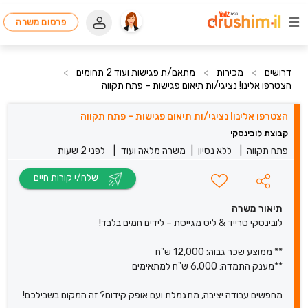
פרסום משרה
דרושים
>
מכירות
>
מתאם/ת פגישות ועוד 2 תחומים
>
הצטרפו אלינו! נציגי/ות תיאום פגישות – פתח תקווה
הצטרפו אלינו! נציגי/ות תיאום פגישות – פתח תקווה
קבוצת לובינסקי
פתח תקווה
|
ללא נסיון
|
משרה מלאה
ועוד
|
לפני 2 שעות
שלח/י קורות חיים
תיאור משרה
לובינסקי טרייד & ליס מגייסת – לידים חמים בלבד!
** ממוצע שכר גבוה: 12,000 ש"ח
**מענק התמדה: 6,000 ש"ח למתאימים
מחפשים עבודה יציבה, מתגמלת ועם אופק קידום? זה המקום בשבילכם!