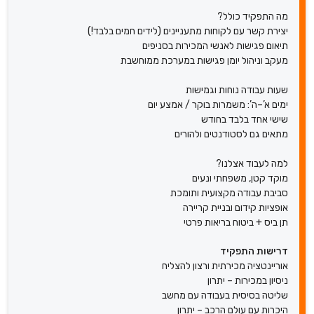
מה התפקיד כולל?
יצירת קשר עם לקוחות מתעניינים (לידים חמים בלבד!)
תיאום פגישות לאנשי המכירות בסניפים
מעקב וניהול יומן פגישות במערכת ממוחשבת
שעות עבודה נוחות וגמישות
ימים א’–ה’: משמרות בוקר / אמצע יום
שישי אחד בלבד בחודש
מתאים גם לסטודנטים ולהורים
למה לעבוד אצלנו?
מוקד קטן, משפחתי ונעים
סביבת עבודה מקצועית ותומכת
אופציות קידום ובניית קריירה
תן ביס + ביטוח בריאות פרטי
דרישות התפקיד
אוריינטציה מכירתית ורצון להצליח
ניסיון במכירות – יתרון
שליטה בסיסית בעבודה עם מחשב
היכרות עם עולם הרכב – יתרון