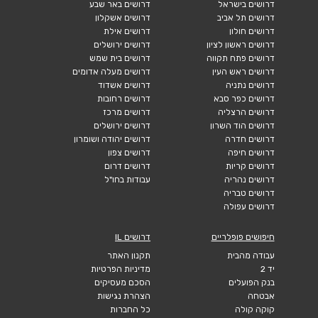
דרושים בישראל
דרושים באר שבע
דרושים תל אביב
דרושים אשקלון
דרושים חולון
דרושים אילת
דרושים ראשון לציון
דרושים ירושלים
דרושים פתח תקווה
דרושים בית שמש
דרושים ראש העין
דרושים מעלה אדומים
דרושים נתניה
דרושים אשדוד
דרושים כפר סבא
דרושים רחובות
דרושים הרצליה
דרושים מרכז
דרושים הוד השרון
דרושים ירושלים
דרושים חדרה
דרושים יהודה ושומרון
דרושים חיפה
דרושים צפון
דרושים קריות
דרושים דרום
דרושים נהריה
עבודות בחו"ל
דרושים טבריה
דרושים עפולה
חיפושים פופלריים
דרושים IL
עבודה מהבית
תקנון האתר
יד 2
מדיניות הפרטיות
בנק הפועלים
הסכם מעסיקים
אבטחה
הצהרת נגישות
קוקה קולה
כל החברות