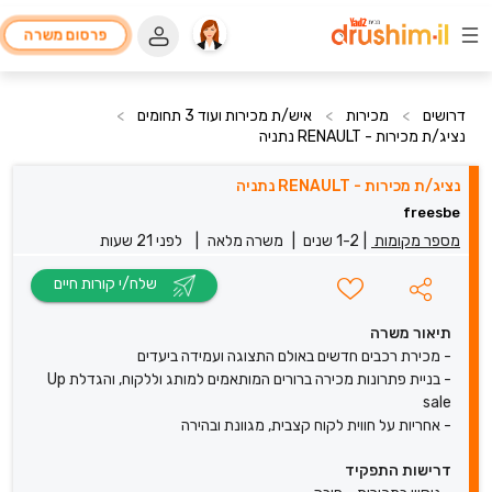
פרסום משרה
דרושים
>
מכירות
>
איש/ת מכירות ועוד 3 תחומים
>
נציג/ת מכירות - RENAULT נתניה
נציג/ת מכירות - RENAULT נתניה
freesbe
מספר מקומות
|
1-2 שנים
|
משרה מלאה
|
לפני 21 שעות
שלח/י קורות חיים
תיאור משרה
- מכירת רכבים חדשים באולם התצוגה ועמידה ביעדים
- בניית פתרונות מכירה ברורים המותאמים למותג וללקוח, והגדלת Up
sale
- אחריות על חווית לקוח קצבית, מגוונת ובהירה
דרישות התפקיד