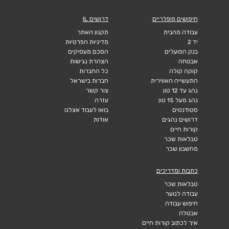
חיפושים פופלריים
דרושים IL
עבודה מהבית
תקנון האתר
יד 2
מדיניות הפרטיות
בנק הפועלים
הסכם מעסיקים
אבטחה
הצהרת נגישות
קוקה קולה
כל החברות
התעשייה האווירית
חברות בישראל
נהג עד 12 טון
צור קשר
נהג מעל 15 טון
עזרה
סטודנטים
בואו לעבוד אצלנו
דרושים נהגים
אודות
קורות חיים
טבלאות שכר
מחשבון שכר
כתבות ומדריכים
טבלאות שכר
עבודה לנוער
חיפוש עבודה
אבטלה
איך לכתוב קורות חיים