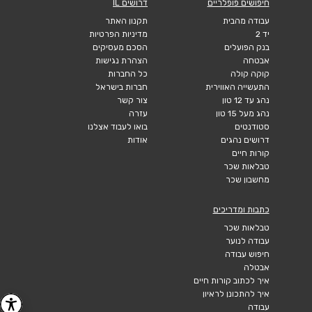
חיפושים פופלריים
דרושים IL
עבודה מהבית
תקנון האתר
יד 2
מדיניות הפרטיות
בנק הפועלים
הסכם מעסיקים
אבטחה
הצהרת נגישות
קוקה קולה
כל החברות
התעשייה האווירית
חברות בישראל
נהג עד 12 טון
צור קשר
נהג מעל 15 טון
עזרה
סטודנטים
בואו לעבוד אצלנו
דרושים נהגים
אודות
קורות חיים
טבלאות שכר
מחשבון שכר
כתבות ומדריכים
טבלאות שכר
עבודה לנוער
חיפוש עבודה
אבטלה
איך לכתוב קורות חיים
איך להתכונן לראיון
עבודה