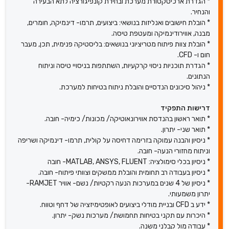
* הגדרת ארכיטקטורת מערכת ובחירת קונפיגורציה לתא הבעירה
והנחיר.
* הובלת חישובים ואנליזות בנושאי: ביצועים, תרמו- דינמיקה, חומרים,
מבנה, אווירודינמיקה ומעטפת טיסה.
* הובלת צוות פיתוח מטריציוני בנושאים: בליסטיקה פנימית, תכן, מעבר
חום ו- CFD.
* הגדרת תוכניות ניסוי קרקעיות, השתתפות בניסויי טיסה וניתוח
הנתונים.
* ניהול סיכונים הנדסיים והובלת ניתוח בטיחות למערכת.
דרישות התפקיד
* תואר ראשון בהנדסת אווירונאוטיקה/ מכונות/ כימיה- חובה.
* תואר שני- יתרון.
* ניסיון והבנה עמוקה בזרימה דחיסה על קולית, תרמו- דינמיקה ושריפה
וניתוח מחזורי הנעה- חובה.
* ניסיון בכלי סימולציה: MATLAB, ANSYS, FLUENT- חובה
* ניסיון בעבודה רב תחומית והובלת ממשקים וצוותי פיתוח- חובה.
* ניסיון של 4 שנים במערכות הנעה רקטיות/ נשם- אוויר RAMJET-
יתרון משמעותי.
* ידע ב CFD ובניית מודלי ביצועים לאופטימיזציה של דחף וטווח.
* היכרות עם תקני בטיחות תחמושת/ מערכות נשק- יתרון.
* עבודה מול קבלני משנה.