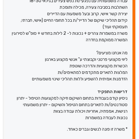
עבודה משמעותית עם נפגעי/ות נפש צעירים בגילאי 18-30
השתלבות בסביבה צעירה, מכילה ותומכת
יצירת קשר אישי, קרוב ובעל משמעות עם הדיירים
קידום תהליכי שיקום של הדייר/ת בכל תחומי החיים (אישי, חברתי,
תעסוקתי ועוד)
משרה במשמרות צהרים + נכונות ל- 2 לילות בחודש + סופ"ש לסירוגין
המשרה ממוקמת בחדרה
מה אנחנו מציעים?
ליווי מקצועי פרטני וקבוצתי ע" אנשי מקצוע בארגון
הכשרות מקצועיות והדרכה שוטפת
המלצות לתארים מתקדמים למתאימים/ות
הזדמנות אמיתית להשפיע וללוות תהליכי שינוי משמעותיים
דרישות התפקיד
ניסיון קודם בעבודות בתחום השיקום וזיקה למקצועות הטיפול - יתרון
סטודנטים/ות לתארים בתחום הטיפול והשיקום - יתרון משמעותי
רגישות, אמפתיה, אחריות ויכולת עבודה בצוות
נכונות לעבודה במשמרות
* משרה זו פונה לנשים וגברים כאחד.