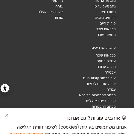
נהג עד 12 טון
צור קשר
נהג מעל 15 טון
עזרה
סטודנטים
בואו לעבוד אצלנו
דרושים נהגים
אודות
קורות חיים
טבלאות שכר
מחשבון שכר
כתבות ומדריכים
טבלאות שכר
עבודה לנוער
חיפוש עבודה
אבטלה
איך לכתוב קורות חיים
איך להתכונן לראיון
עבודה
מכתב התפטרות לדוגמא
קורות חיים באנגלית
מכתב התפטרות
🍪 אוהבים עוגיות? גם אנחנו
אנחנו משתמשים בעוגיות (cookies) לשיפור חוויית הגלישה