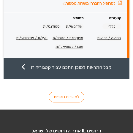
לפרופיל החברה ומשרות נוספות
>
קטגוריה
תחומים
כללי
אקדמאי/ת
סטודנט/ית
רפואה / בריאות
משקם/ת / מטפל/ת
יועץ/ת / פסיכולוג/ית
עובד/ת סוציאלי/ת
קבל התראות לסוכן החכם עבור קטגוריה זו
למשרות נוספות
דרושים IL אתר הדרושים של ישראל