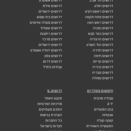
דרושים תל אביב
דרושים אשקלון
דרושים חולון
דרושים אילת
דרושים ראשון לציון
דרושים ירושלים
דרושים פתח תקווה
דרושים בית שמש
דרושים ראש העין
דרושים מעלה אדומים
דרושים נתניה
דרושים אשדוד
דרושים כפר סבא
דרושים רחובות
דרושים הרצליה
דרושים מרכז
דרושים הוד השרון
דרושים ירושלים
דרושים חדרה
דרושים יהודה ושומרון
דרושים חיפה
דרושים צפון
דרושים קריות
דרושים דרום
דרושים נהריה
עבודות בחו"ל
דרושים טבריה
דרושים עפולה
חיפושים פופלריים
דרושים IL
עבודה מהבית
תקנון האתר
יד 2
מדיניות הפרטיות
בנק הפועלים
הסכם מעסיקים
אבטחה
הצהרת נגישות
קוקה קולה
כל החברות
התעשייה האווירית
חברות בישראל