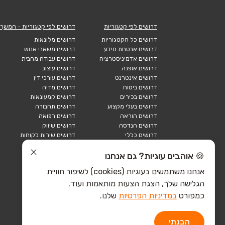
דרושים לפי קטגוריות
דרושים לפי קטגוריות - המשך
דרושים כל הקטגוריות
דרושים מלונאות
דרושים אבטחת מידע
דרושים משאבי אנוש
דרושים אדמיניסטרציה
דרושים עבודה מהבית
דרושים אופנה
דרושים עיצוב
דרושים אינטרנט
דרושים עורכי דין
דרושים ביטוח
דרושים מדיה
דרושים בכירים
דרושים קמעונאות
דרושים בעלי מקצוע
דרושים תחבורה
דרושים הוראה
דרושים רפואה
דרושים הנדסה
דרושים שיווק
דרושים כללי
דרושים שירות לקוחות
דרושים כספים
דרושים אבטחה
דרושים לוגיסטיקה
דרושים תיירות
🍪 אוהבים עוגיות? גם אנחנו
דרושים ביוטק
דרושים תעשייה
אנחנו משתמשים בעוגיות (cookies) לשיפור חוויית
דרושים מכירות
הייטק כללי
הגלישה שלך, הצגת הצעות מותאמות ועוד.
הייטק חומרה
הייטק תוכנה
כמפורט
במדיניות הפרטיות
שלנו.
הבנתי