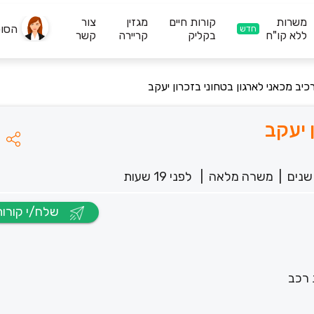
משרות
קורות חיים
מגזין
צור
הסו
חדש
ללא קו"ח
בקליק
קריירה
קשר
כיב מכאני לארגון בטחוני בזכרון יעקב
 יעקב
|
משרה מלאה
|
לפני 19 שעות
שלח/י קורות חיים
 רכב