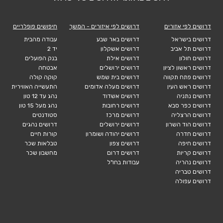
דרושים לפי אזורים
דרושים לפי איזורים - המשך
חיפושים פופלריים
דרושים בישראל
דרושים באר שבע
עבודה מהבית
דרושים תל אביב
דרושים אשקלון
יד 2
דרושים חולון
דרושים אילת
בנק הפועלים
דרושים ראשון לציון
דרושים ירושלים
אבטחה
דרושים פתח תקווה
דרושים בית שמש
קוקה קולה
דרושים ראש העין
דרושים מעלה אדומים
התעשייה האווירית
דרושים נתניה
דרושים אשדוד
נהג עד 12 טון
דרושים כפר סבא
דרושים רחובות
נהג מעל 15 טון
דרושים הרצליה
דרושים מרכז
סטודנטים
דרושים הוד השרון
דרושים ירושלים
דרושים נהגים
דרושים חדרה
דרושים יהודה ושומרון
קורות חיים
דרושים חיפה
דרושים צפון
טבלאות שכר
דרושים קריות
דרושים דרום
מחשבון שכר
דרושים נהריה
עבודות בחו"ל
דרושים טבריה
דרושים עפולה