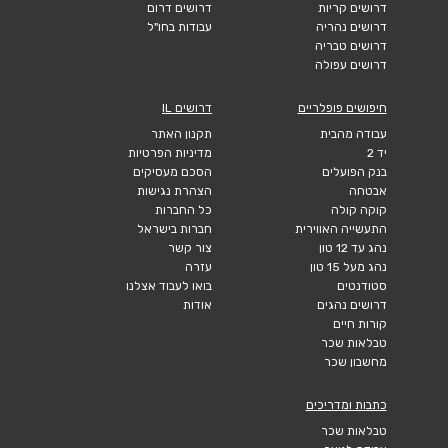
דרושים קריות
דרושים דרום
דרושים נהריה
עבודות בחו"ל
דרושים טבריה
דרושים עפולה
חיפושים פופלריים
דרושים IL
עבודה מהבית
תקנון האתר
יד 2
מדיניות הפרטיות
בנק הפועלים
הסכם מעסיקים
אבטחה
הצהרת נגישות
קוקה קולה
כל החברות
התעשייה האווירית
חברות בישראל
נהג עד 12 טון
צור קשר
נהג מעל 15 טון
עזרה
סטודנטים
בואו לעבוד אצלנו
דרושים נהגים
אודות
קורות חיים
טבלאות שכר
מחשבון שכר
כתבות ומדריכים
טבלאות שכר