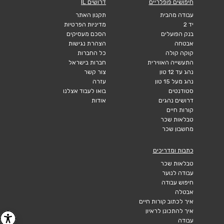
חיפושים פופלריים
דרושים IL
עבודה מהבית
תקנון האתר
יד 2
מדיניות הפרטיות
בנק הפועלים
הסכם מעסיקים
אבטחה
הצהרת נגישות
קוקה קולה
כל החברות
התעשייה האווירית
חברות בישראל
נהג עד 12 טון
צור קשר
נהג מעל 15 טון
עזרה
סטודנטים
בואו לעבוד אצלנו
דרושים נהגים
אודות
קורות חיים
טבלאות שכר
מחשבון שכר
כתבות ומדריכים
טבלאות שכר
עבודה לנוער
חיפוש עבודה
אבטלה
איך לכתוב קורות חיים
איך להתכונן לראיון
עבודה