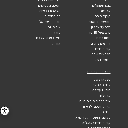
בנק הפועלים
הסכם מעסיקים
אבטחה
הצהרת נגישות
קוקה קולה
כל החברות
התעשייה האווירית
חברות בישראל
נהג עד 12 טון
צור קשר
נהג מעל 15 טון
עזרה
סטודנטים
בואו לעבוד אצלנו
דרושים נהגים
אודות
קורות חיים
טבלאות שכר
מחשבון שכר
כתבות ומדריכים
טבלאות שכר
עבודה לנוער
חיפוש עבודה
אבטלה
איך לכתוב קורות חיים
איך להתכונן לראיון
עבודה
מכתב התפטרות לדוגמא
קורות חיים באנגלית